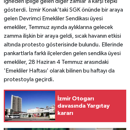
iğneden ipliğe gelen diğer zamlar'a karşı tepki
gösterdi. İzmir Konak'taki SGK önünde bir araya
gelen Devrimci Emekliler Sendikası üyesi
emekliler, Temmuz ayında aylıklarına gelecek
zamma ilişkin bir araya geldi, sıcak havanın etkisi
altında protesto gösterisinde bulundu. Ellerinde
pankartlarla farklı ilçelerden gelen sendika üyesi
emekliler, 28 Haziran 4 Temmuz arasındaki
'Emekliler Haftası' olarak bilinen bu haftayı da
protestoyla geçirdi.
İzmir Otogarı
davasında Yargıtay
kararı