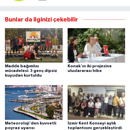
Bunlar da ilginizi çekebilir
Madde bağımlısı
Konak'ın iki projesine
mücadelesi: 3 genç dipsiz
uluslararası hibe
kuyudan kurtuldu
Meteoroloji'den kuvvetli
İzmir Kent Konseyi aylık
poyraz uyarısı
toplantısını gerçekleştirdi