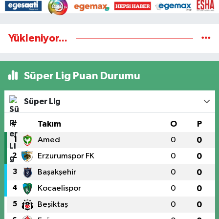
Yükleniyor...
Süper Lig Puan Durumu
Süper Lig
#
Takım
O
P
1
Amed
0
0
2
Erzurumspor FK
0
0
3
Başakşehir
0
0
4
Kocaelispor
0
0
5
Beşiktaş
0
0