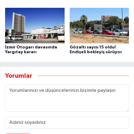
İzmir Otogarı davasında
Gözaltı sayısı 15 oldu!
Yargıtay kararı
Endişeli bekleyiş sürüyor
Yorumlar