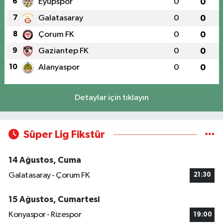
6
Eyüpspor
0
0
7
Galatasaray
0
0
8
Çorum FK
0
0
9
Gaziantep FK
0
0
10
Alanyaspor
0
0
Detaylar için tıklayın
Süper Lig Fikstür
14 Ağustos, Cuma
Galatasaray - Çorum FK
21:30
15 Ağustos, Cumartesi
Konyaspor - Rizespor
19:00