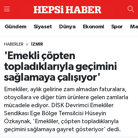
Astroloji
İstanbul Nöbetçi Eczaneler
Gündem
Siyaset
Dünya
Ekonomi
Spor
Ma
Biyografi
İstanbul Hava Durumu
HABERLER
İZMIR
'Emekli çöpten
Çevre
İzmir Namaz Vakitleri
topladıklarıyla geçimini
Dünya
İstanbul Trafik Yoğunluk Haritası
sağlamaya çalışıyor'
Eğitim
Süper Lig Puan Durumu ve Fikstür
Emekliler, aylık gelirine zam almadan faturalara,
otoyollara ve diğer tüm ürünlere gelen zamlarla
Ekonomi
Tüm Manşetler
mücadele ediyor. DİSK Devrimci Emekliler
Sendikası Ege Bölge Temsilcisi Hüseyin
Genel
Son Dakika Haberleri
Özkaynak, 'Emekliler, çöpten topladıklarıyla
geçimini sağlamaya gayret gösteriyor' dedi.
Gündem
Haber Arşivi