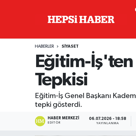
Astroloji
İstanbul Nöbetçi Eczaneler
Biyografi
İstanbul Hava Durumu
HABERLER
SIYASET
Çevre
İzmir Namaz Vakitleri
Eğitim-İş'ten
Dünya
İstanbul Trafik Yoğunluk Haritası
Tepkisi
Eğitim
Süper Lig Puan Durumu ve Fikstür
Eğitim-İş Genel Başkanı Kadem Ö
Ekonomi
Tüm Manşetler
tepki gösterdi.
Genel
Son Dakika Haberleri
HABER MERKEZI
06.07.2026 - 18:58
EDITÖR
YAYINLANMA
Gündem
Haber Arşivi