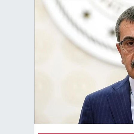
Magazin
Özel Haber
Sağlık
Siyaset
Son Dakika
Spor