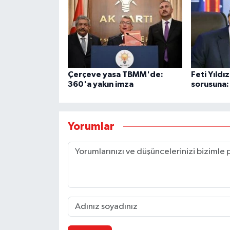
Çerçeve yasa TBMM'de:
Feti Yıld
360'a yakın imza
sorusuna:
Yorumlar