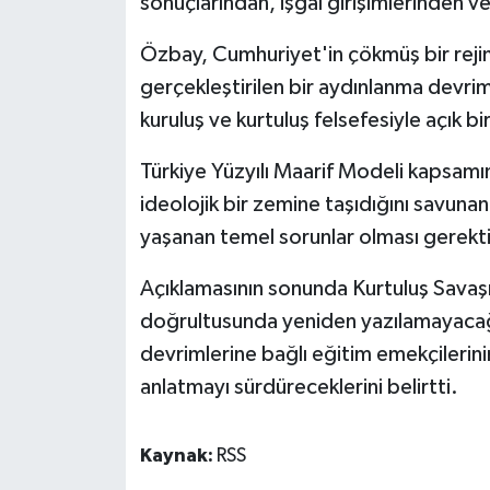
sonuçlarından, işgal girişimlerinden v
Özbay, Cumhuriyet'in çökmüş bir rejimi
gerçekleştirilen bir aydınlanma devrim
kuruluş ve kurtuluş felsefesiyle açık b
Türkiye Yüzyılı Maarif Modeli kapsamın
ideolojik bir zemine taşıdığını savuna
yaşanan temel sorunlar olması gerekti
Açıklamasının sonunda Kurtuluş Savaşı'
doğrultusunda yeniden yazılamayacağı
devrimlerine bağlı eğitim emekçilerini
anlatmayı sürdüreceklerini belirtti.
Kaynak:
RSS