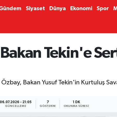
Gündem
Siyaset
Dünya
Ekonomi
Spor
M
 Bakan Tekin'e Se
zbay, Bakan Yusuf Tekin'in Kurtuluş Savaşı
06.07.2026 - 21:05
7
1 DK
GÜNCELLEME
GÖSTERIM
OKUNMA SÜRESI