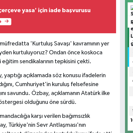
'çerçeve yasa' için iade başvurusu
e
i müfredatta 'Kurtuluş Savaşı' kavramının yer
Neyden kurtuluyoruz? Ondan önce koskoca
eğitim sendikalarının tepkisini çekti.
 yaptığı açıklamada söz konusu ifadelerin
dığını, Cumhuriyet'in kuruluş felsefesine
ığını savundu. Özbay, açıklamanın Atatürk ilke
göstergesi olduğunu öne sürdü.
andacılığa karşı verilen bağımsızlık
1
, Türkiye'nin Sevr Antlaşması'nın