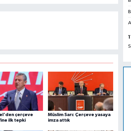
B
B
A
1
S
el'den çerçeve
Müslim Sarı: Çerçeve yasaya
ine ilk tepki
imza attık