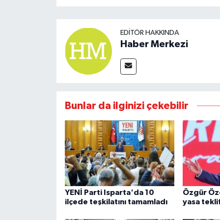
EDITÖR HAKKINDA
Haber Merkezi
Bunlar da ilginizi çekebilir
YENİ Parti Isparta'da 10
Özgür Öz
ilçede teşkilatını tamamladı
yasa teklif