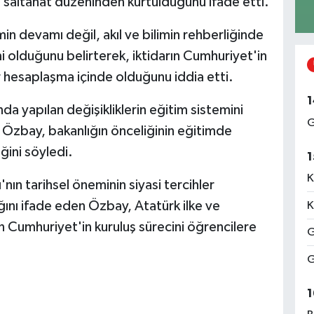
e saltanat düzeninden kurtulduğunu ifade etti.
n devamı değil, akıl ve bilimin rehberliğinde
i olduğunu belirterek, iktidarın Cumhuriyet'in
ir hesaplaşma içinde olduğunu iddia etti.
1
da yapılan değişikliklerin eğitim sistemini
G
n Özbay, bakanlığın önceliğinin eğitimde
ğini söyledi.
1
K
nın tarihsel öneminin siyasi tercihler
nı ifade eden Özbay, Atatürk ilke ve
K
n Cumhuriyet'in kuruluş sürecini öğrencilere
G
G
1