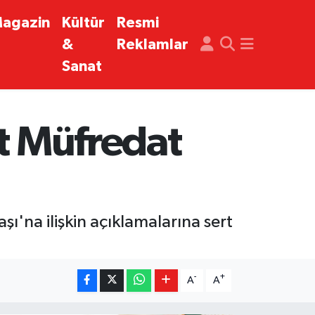
agazin
Kültür
Resmi
&
Reklamlar
Sanat
rt Müfredat
'na ilişkin açıklamalarına sert
-
+
A
A