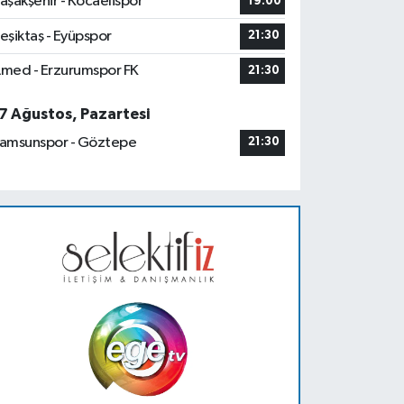
aşakşehir - Kocaelispor
19:00
eşiktaş - Eyüpspor
21:30
med - Erzurumspor FK
21:30
7 Ağustos, Pazartesi
amsunspor - Göztepe
21:30