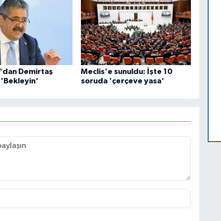
ız'dan Demirtaş
Meclis'e sunuldu: İşte 10
 'Bekleyin'
soruda 'çerçeve yasa'