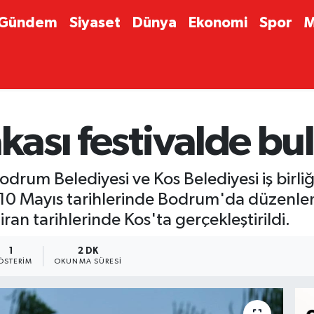
Gündem
Siyaset
Dünya
Ekonomi
Spor
M
akası festivalde bu
rum Belediyesi ve Kos Belediyesi iş birliğiy
-9-10 Mayıs tarihlerinde Bodrum'da düzenle
ran tarihlerinde Kos'ta gerçekleştirildi.
1
2 DK
ÖSTERIM
OKUNMA SÜRESI