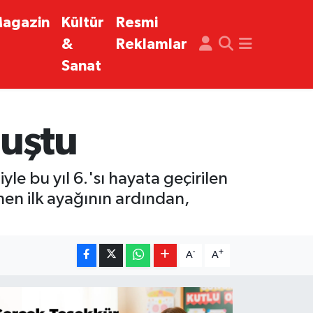
agazin
Kültür
Resmi
&
Reklamlar
Sanat
luştu
le bu yıl 6.'sı hayata geçirilen
nen ilk ayağının ardından,
-
+
A
A