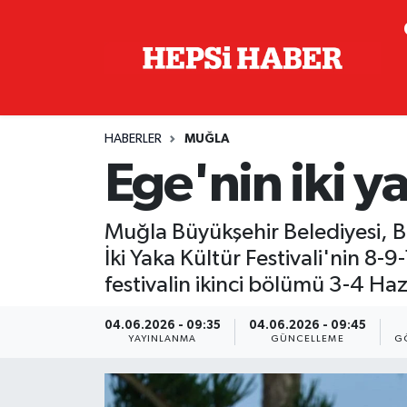
Astroloji
İstanbul Nöbetçi Eczaneler
Biyografi
İstanbul Hava Durumu
HABERLER
MUĞLA
Çevre
İzmir Namaz Vakitleri
Ege'nin iki y
Dünya
İstanbul Trafik Yoğunluk Haritası
Muğla Büyükşehir Belediyesi, Bod
Eğitim
Süper Lig Puan Durumu ve Fikstür
İki Yaka Kültür Festivali'nin 8
festivalin ikinci bölümü 3-4 Hazi
Ekonomi
Tüm Manşetler
04.06.2026 - 09:35
04.06.2026 - 09:45
YAYINLANMA
GÜNCELLEME
G
Genel
Son Dakika Haberleri
Gündem
Haber Arşivi