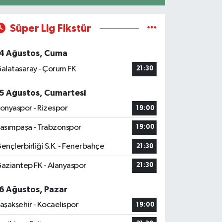
Süper Lig Fikstür
4 Ağustos, Cuma
alatasaray - Çorum FK
21:30
5 Ağustos, Cumartesi
onyaspor - Rizespor
19:00
asımpaşa - Trabzonspor
19:00
ençlerbirliği S.K. - Fenerbahçe
21:30
aziantep FK - Alanyaspor
21:30
6 Ağustos, Pazar
aşakşehir - Kocaelispor
19:00