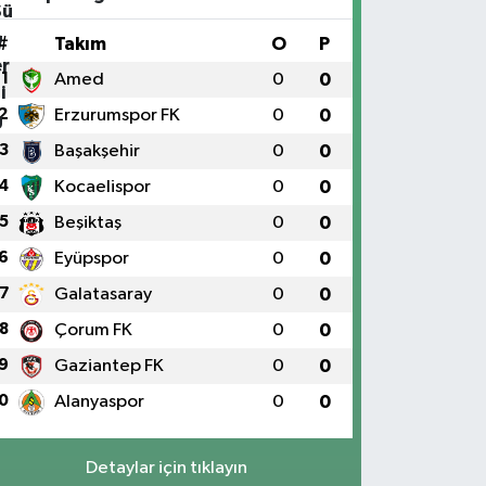
#
Takım
O
P
1
Amed
0
0
2
Erzurumspor FK
0
0
3
Başakşehir
0
0
4
Kocaelispor
0
0
5
Beşiktaş
0
0
6
Eyüpspor
0
0
7
Galatasaray
0
0
8
Çorum FK
0
0
9
Gaziantep FK
0
0
0
Alanyaspor
0
0
Detaylar için tıklayın