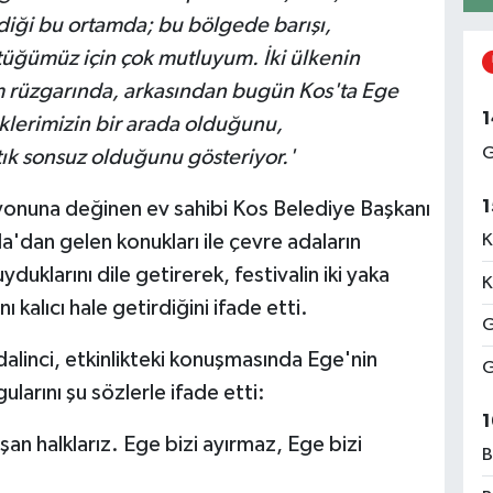
iği bu ortamda; bu bölgede barışı,
tüğümüz için çok mutluyum. İki ülkenin
m rüzgarında, arkasından bugün Kos'ta Ege
1
klerimizin bir arada olduğunu,
G
ık sonsuz olduğunu gösteriyor.'
1
syonuna değinen ev sahibi Kos Belediye Başkanı
K
dan gelen konukları ile çevre adaların
duklarını dile getirerek, festivalin iki yaka
K
 kalıcı hale getirdiğini ifade etti.
G
inci, etkinlikteki konuşmasında Ege'nin
G
ularını şu sözlerle ifade etti:
1
şan halklarız. Ege bizi ayırmaz, Ege bizi
B