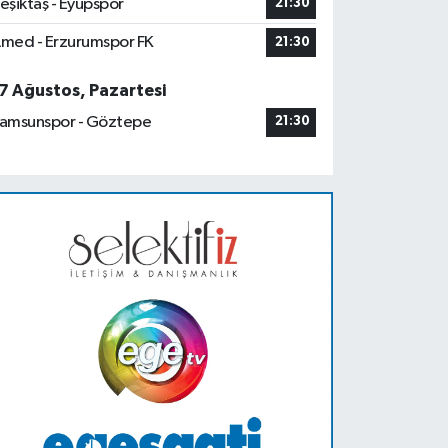
eşiktaş - Eyüpspor
21:30
med - Erzurumspor FK
21:30
7 Ağustos, Pazartesi
amsunspor - Göztepe
21:30