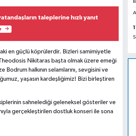
B
A
tandaşların taleplerine hızlı yanıt
1
e
S
ki en güçlü köprülerdir. Bizleri samimiyetle
 Theodosis Nikitaras başta olmak üzere emeği
 Bodrum halkının selamlarını, sevgisini ve
umuz, yaşasın kardeşliğimiz! Bizi birleştiren
ekiplerinin sahnelediği geleneksel gösteriler ve
ımıyla gerçekleştirilen dostluk konseri ile sona