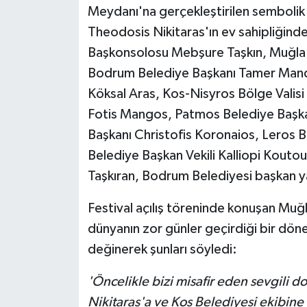
Meydanı'na gerçekleştirilen sembolik 
Theodosis Nikitaras'ın ev sahipliğind
Başkonsolosu Mebşure Taşkın, Muğla 
Bodrum Belediye Başkanı Tamer Mand
Köksal Aras, Kos-Nisyros Bölge Valisi
Fotis Mangos, Patmos Belediye Başkan
Başkanı Christofis Koronaios, Leros B
Belediye Başkan Vekili Kalliopi Koutouz
Taşkıran, Bodrum Belediyesi başkan yar
Festival açılış töreninde konuşan Mu
dünyanın zor günler geçirdiği bir dö
değinerek şunları söyledi:
'Öncelikle bizi misafir eden sevgili 
Nikitaras'a ve Kos Belediyesi ekibine 