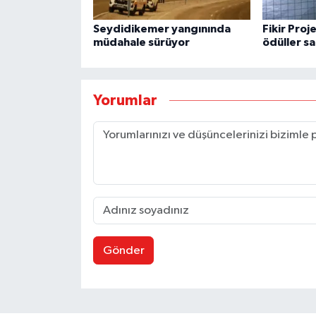
Seydidikemer yangınında
Fikir Proj
müdahale sürüyor
ödüller sa
Yorumlar
Gönder