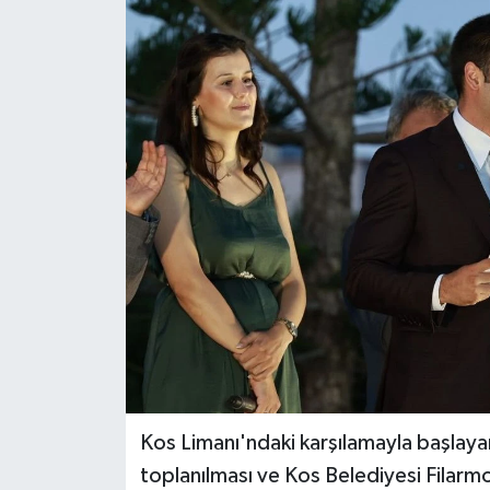
Magazin
Özel Haber
Sağlık
Siyaset
Son Dakika
Spor
Kos Limanı'ndaki karşılamayla başla
toplanılması ve Kos Belediyesi Filarmo