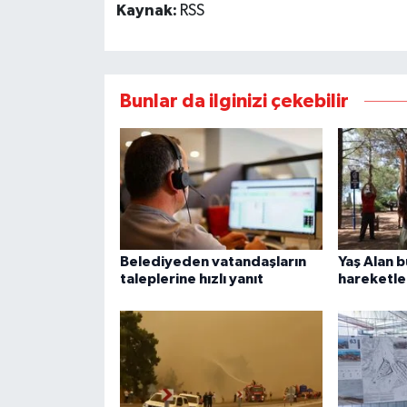
Kaynak:
RSS
Bunlar da ilginizi çekebilir
Belediyeden vatandaşların
Yaş Alan 
taleplerine hızlı yanıt
hareketle