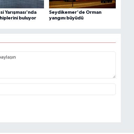
esi Yarışması'nda
Seydikemer'de Orman
hiplerini buluyor
yangını büyüdü