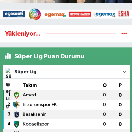
Yükleniyor...
Süper Lig Puan Durumu
Süper Lig
#
Takım
O
P
1
Amed
0
0
2
Erzurumspor FK
0
0
3
Başakşehir
0
0
4
Kocaelispor
0
0