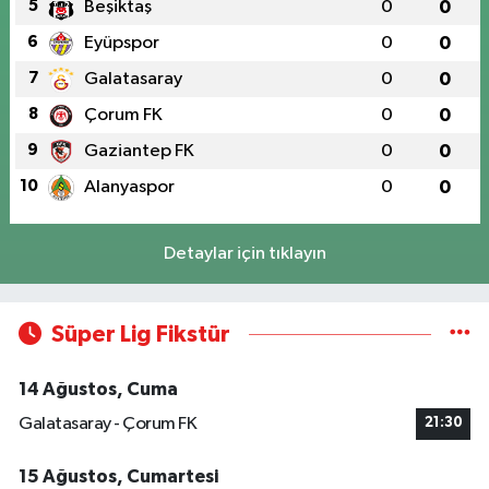
5
Beşiktaş
0
0
6
Eyüpspor
0
0
7
Galatasaray
0
0
8
Çorum FK
0
0
9
Gaziantep FK
0
0
10
Alanyaspor
0
0
Detaylar için tıklayın
Süper Lig Fikstür
14 Ağustos, Cuma
Galatasaray - Çorum FK
21:30
15 Ağustos, Cumartesi