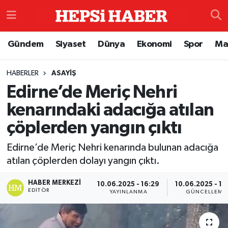
Astroloji
İstanbul Nöbetçi Eczaneler
Gündem
Siyaset
Dünya
Ekonomi
Spor
Ma
Biyografi
İstanbul Hava Durumu
HABERLER
ASAYIŞ
Edirne’de Meriç Nehri
Çevre
İzmir Namaz Vakitleri
kenarındaki adacığa atılan
Dünya
İstanbul Trafik Yoğunluk Haritası
çöplerden yangın çıktı
Eğitim
Süper Lig Puan Durumu ve Fikstür
Edirne’de Meriç Nehri kenarında bulunan adacığa
atılan çöplerden dolayı yangın çıktı.
Ekonomi
Tüm Manşetler
HABER MERKEZI
10.06.2025 - 16:29
10.06.2025 - 16
EDITÖR
YAYINLANMA
GÜNCELLEME
Genel
Son Dakika Haberleri
Gündem
Haber Arşivi