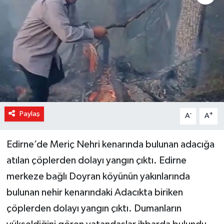
Magazin
Özel Haber
Sağlık
Siyaset
Paylaş
-
+
A
A
Son Dakika
Edirne’de Meriç Nehri kenarında bulunan adacığa
Spor
atılan çöplerden dolayı yangın çıktı. Edirne
merkeze bağlı Doyran köyünün yakınlarında
bulunan nehir kenarındaki Adacıkta biriken
çöplerden dolayı yangın çıktı. Dumanların