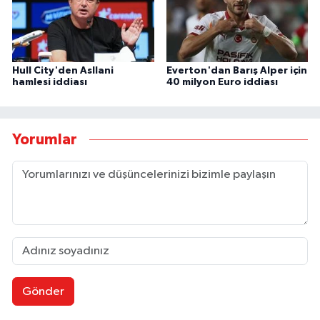
Hull City'den Asllani
Everton'dan Barış Alper için
hamlesi iddiası
40 milyon Euro iddiası
Yorumlar
Gönder