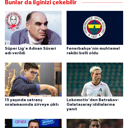
Bunlar da ilginizi çekebilir
Süper Lig'e Adnan Süvari
Fenerbahçe'nin muhtemel
adı verildi
rakibi belli oldu
15 yaşında satranç
Lokomotiv'den Batrakov-
sıralamasında zirveye çıktı
Galatasaray iddialarına
yanıt