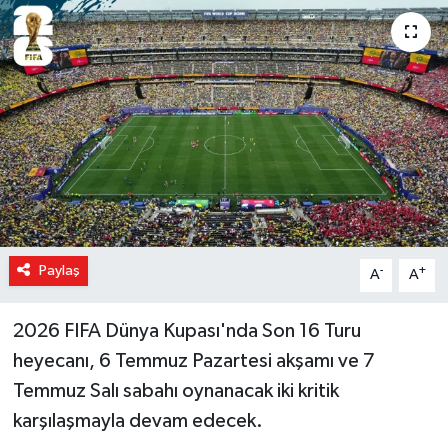
Magazin
Özel Haber
Sağlık
Siyaset
Son Dakika
Paylaş
-
+
A
A
Spor
2026 FIFA Dünya Kupası'nda Son 16 Turu
heyecanı, 6 Temmuz Pazartesi akşamı ve 7
Temmuz Salı sabahı oynanacak iki kritik
karşılaşmayla devam edecek.