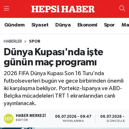
Astroloji
İstanbul Nöbetçi Eczaneler
Gündem
Siyaset
Dünya
Ekonomi
Spor
Ma
Biyografi
İstanbul Hava Durumu
HABERLER
SPOR
Dünya Kupası'nda işte
Çevre
İzmir Namaz Vakitleri
günün maç programı
Dünya
İstanbul Trafik Yoğunluk Haritası
2026 FIFA Dünya Kupası Son 16 Turu'nda
Eğitim
Süper Lig Puan Durumu ve Fikstür
futbolseverleri bugün ve gece birbirinden önemli
iki karşılaşma bekliyor. Portekiz-İspanya ve ABD-
Ekonomi
Tüm Manşetler
Belçika mücadeleleri TRT 1 ekranlarından canlı
yayınlanacak.
Genel
Son Dakika Haberleri
HABER MERKEZI
06.07.2026 - 09:47
06.07.2026 - 0
EDITÖR
YAYINLANMA
GÜNCELLEM
Gündem
Haber Arşivi