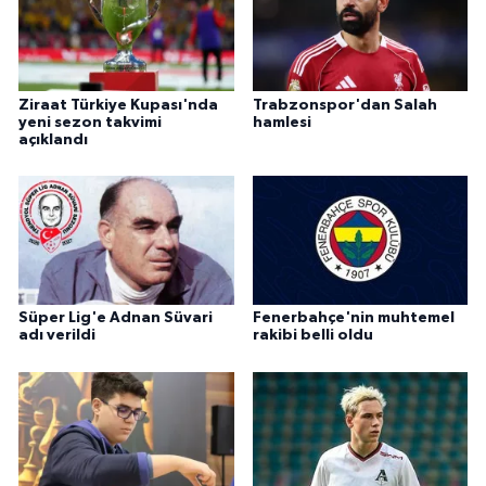
Ziraat Türkiye Kupası'nda
Trabzonspor'dan Salah
yeni sezon takvimi
hamlesi
açıklandı
Süper Lig'e Adnan Süvari
Fenerbahçe'nin muhtemel
adı verildi
rakibi belli oldu