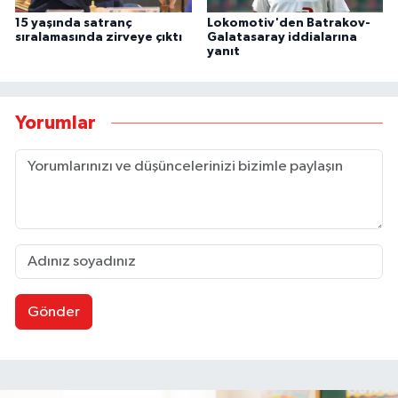
15 yaşında satranç
Lokomotiv'den Batrakov-
sıralamasında zirveye çıktı
Galatasaray iddialarına
yanıt
Yorumlar
Gönder