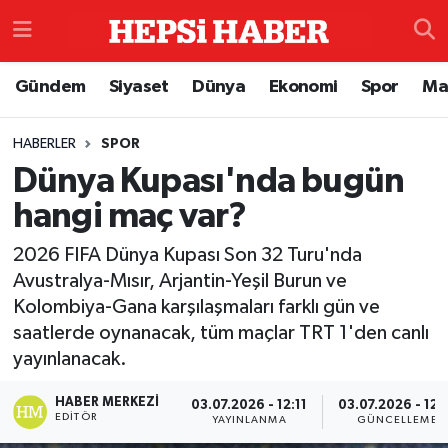
Astroloji
İstanbul Nöbetçi Eczaneler
Gündem
Siyaset
Dünya
Ekonomi
Spor
Ma
Biyografi
İstanbul Hava Durumu
HABERLER
SPOR
Dünya Kupası'nda bugün
Çevre
İzmir Namaz Vakitleri
hangi maç var?
Dünya
İstanbul Trafik Yoğunluk Haritası
2026 FIFA Dünya Kupası Son 32 Turu'nda
Eğitim
Süper Lig Puan Durumu ve Fikstür
Avustralya-Mısır, Arjantin-Yeşil Burun ve
Kolombiya-Gana karşılaşmaları farklı gün ve
Ekonomi
Tüm Manşetler
saatlerde oynanacak, tüm maçlar TRT 1'den canlı
yayınlanacak.
Genel
Son Dakika Haberleri
HABER MERKEZI
03.07.2026 - 12:11
03.07.2026 - 12:
EDITÖR
YAYINLANMA
GÜNCELLEME
Gündem
Haber Arşivi