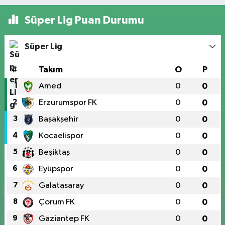
Süper Lig Puan Durumu
Süper Lig
#
Takım
O
P
1
Amed
0
0
2
Erzurumspor FK
0
0
3
Başakşehir
0
0
4
Kocaelispor
0
0
5
Beşiktaş
0
0
6
Eyüpspor
0
0
7
Galatasaray
0
0
8
Çorum FK
0
0
9
Gaziantep FK
0
0