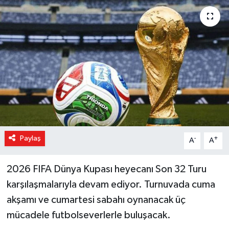
Magazin
Özel Haber
Sağlık
Siyaset
Son Dakika
Paylaş
-
+
A
A
Spor
2026 FIFA Dünya Kupası heyecanı Son 32 Turu
karşılaşmalarıyla devam ediyor. Turnuvada cuma
akşamı ve cumartesi sabahı oynanacak üç
mücadele futbolseverlerle buluşacak.