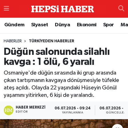
Astroloji
İstanbul Nöbetçi Eczaneler
Gündem
Siyaset
Dünya
Ekonomi
Spor
Ma
Biyografi
İstanbul Hava Durumu
HABERLER
TÜRKIYEDEN HABERLER
Düğün salonunda silahlı
Çevre
İzmir Namaz Vakitleri
kavga : 1 ölü, 6 yaralı
Dünya
İstanbul Trafik Yoğunluk Haritası
Osmaniye'de düğün sırasında iki grup arasında
Eğitim
Süper Lig Puan Durumu ve Fikstür
çıkan tartışmanın kavgaya dönüşmesiyle tüfekle
ateş açıldı. Olayda 22 yaşındaki Hüseyin Gönül
Ekonomi
Tüm Manşetler
yaşamını yitirirken, 6 kişi de yaralandı.
HABER MERKEZI
06.07.2026 - 09:24
06.07.2026 - 0
Genel
Son Dakika Haberleri
EDITÖR
YAYINLANMA
GÜNCELLEM
Gündem
Haber Arşivi