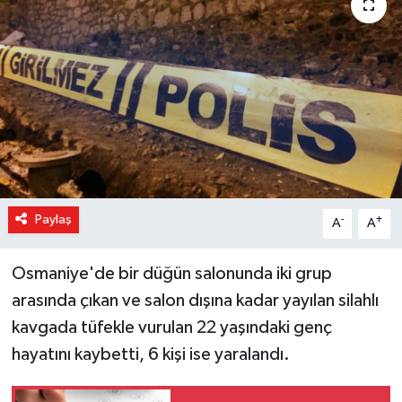
Magazin
Özel Haber
Sağlık
Siyaset
Son Dakika
Paylaş
-
+
A
A
Spor
Osmaniye'de bir düğün salonunda iki grup
arasında çıkan ve salon dışına kadar yayılan silahlı
kavgada tüfekle vurulan 22 yaşındaki genç
hayatını kaybetti, 6 kişi ise yaralandı.