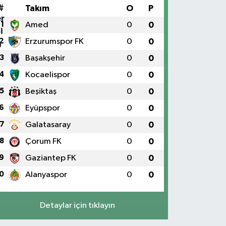
#
Takım
O
P
1
Amed
0
0
2
Erzurumspor FK
0
0
3
Başakşehir
0
0
4
Kocaelispor
0
0
5
Beşiktaş
0
0
6
Eyüpspor
0
0
7
Galatasaray
0
0
8
Çorum FK
0
0
9
Gaziantep FK
0
0
0
Alanyaspor
0
0
Detaylar için tıklayın