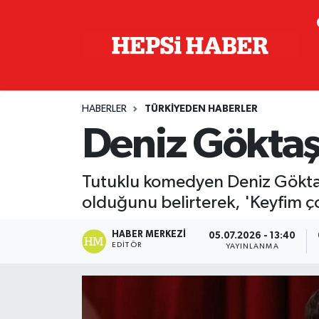
Astroloji
İstanbul Nöbetçi Eczaneler
Biyografi
İstanbul Hava Durumu
HABERLER
TÜRKIYEDEN HABERLER
Çevre
İzmir Namaz Vakitleri
Deniz Göktaş
Dünya
İstanbul Trafik Yoğunluk Haritası
Tutuklu komedyen Deniz Göktaş,
Eğitim
Süper Lig Puan Durumu ve Fikstür
olduğunu belirterek, 'Keyfim ço
Ekonomi
Tüm Manşetler
HABER MERKEZI
05.07.2026 - 13:40
EDITÖR
YAYINLANMA
Genel
Son Dakika Haberleri
Gündem
Haber Arşivi