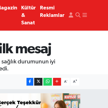
agazin
Kültür
Resmi
&
Reklamlar
Sanat
ilk mesaj
 sağlık durumunun iyi
edi.
-
+
A
A