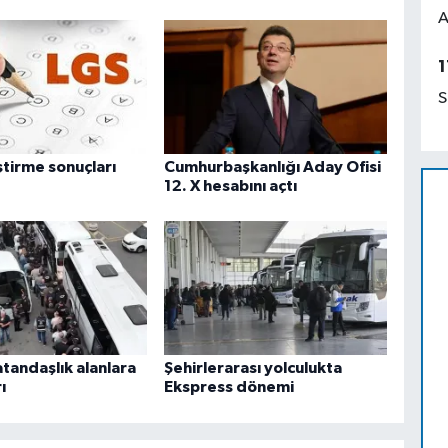
A
1
S
ştirme sonuçları
Cumhurbaşkanlığı Aday Ofisi
12. X hesabını açtı
tandaşlık alanlara
Şehirlerarası yolculukta
ı
Ekspress dönemi