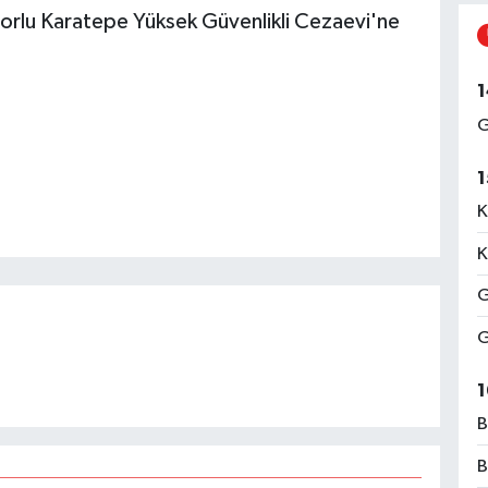
Çorlu Karatepe Yüksek Güvenlikli Cezaevi'ne
1
G
1
K
K
G
G
1
B
B