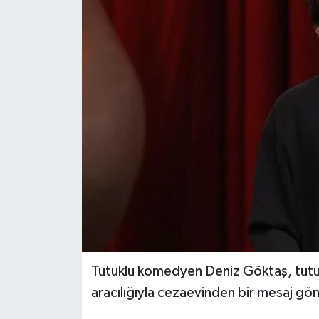
Magazin
Özel Haber
Sağlık
Siyaset
Son Dakika
Spor
Tutuklu komedyen Deniz Göktaş, tutuk
aracılığıyla cezaevinden bir mesaj gö