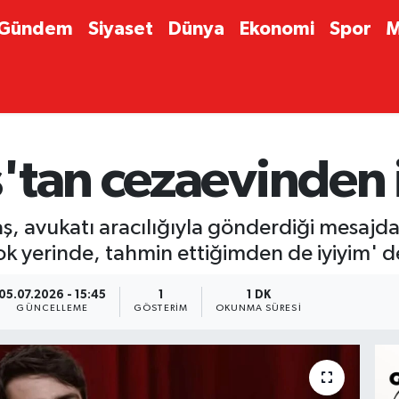
Gündem
Siyaset
Dünya
Ekonomi
Spor
M
'tan cezaevinden 
 avukatı aracılığıyla gönderdiği mesajda
k yerinde, tahmin ettiğimden de iyiyim' d
05.07.2026 - 15:45
1
1 DK
GÜNCELLEME
GÖSTERIM
OKUNMA SÜRESI