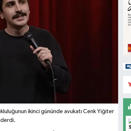
Y
luluğunun ikinci gününde avukatı Cenk Yiğiter
nderdi.