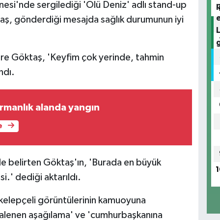
si'nde sergilediği 'Ölü Deniz' adlı stand-up
taş, gönderdiği mesajda sağlık durumunun iyi
öre Göktaş, 'Keyfim çok yerinde, tahmin
ndı.
rmanlık alanda yangın
e
de belirten Göktaş'ın, 'Burada en büyük
1
.' dediği aktarıldı.
 kelepçeli görüntülerinin kamuoyuna
i alenen aşağılama' ve 'cumhurbaşkanına