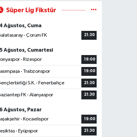
Süper Lig Fikstür
4 Ağustos, Cuma
alatasaray - Çorum FK
21:30
5 Ağustos, Cumartesi
onyaspor - Rizespor
19:00
asımpaşa - Trabzonspor
19:00
ençlerbirliği S.K. - Fenerbahçe
21:30
aziantep FK - Alanyaspor
21:30
6 Ağustos, Pazar
aşakşehir - Kocaelispor
19:00
eşiktaş - Eyüpspor
21:30