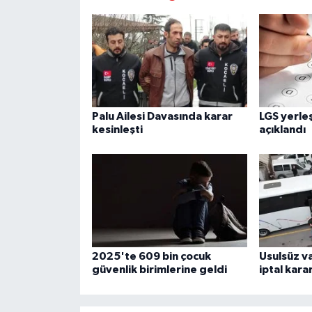
Palu Ailesi Davasında karar
LGS yerle
kesinleşti
açıklandı
2025'te 609 bin çocuk
Usulsüz va
güvenlik birimlerine geldi
iptal karar