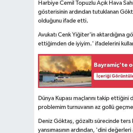
Harbiye Cemil Topuzlu Açık Hava Sahne
gösterisinin ardından tutuklanan Gök
olduğunu ifade etti.
Avukatı Cenk Yiğiter'in aktardığına g
ettiğimden de iyiyim.' ifadelerini kulla
Bayramiç'te o
İçeriği Görüntül
Dünya Kupası maçlarını takip ettiğini 
problemim turnuvanın az gollü geçmesi
Deniz Göktaş, gözaltı sürecinde ters
yansımasının ardından, 'dini değerler