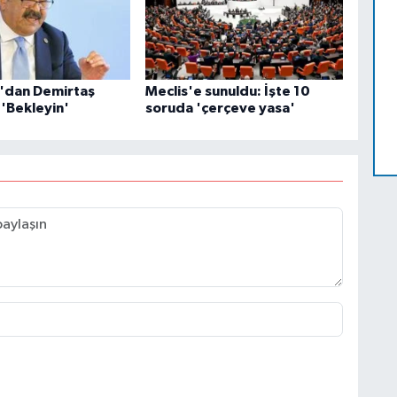
ız'dan Demirtaş
Meclis'e sunuldu: İşte 10
 'Bekleyin'
soruda 'çerçeve yasa'