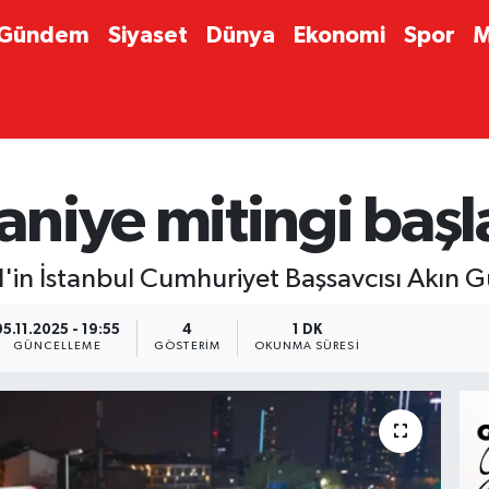
Gündem
Siyaset
Dünya
Ekonomi
Spor
M
iye mitingi başla
n İstanbul Cumhuriyet Başsavcısı Akın Gür
05.11.2025 - 19:55
4
1 DK
GÜNCELLEME
GÖSTERIM
OKUNMA SÜRESI