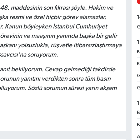
8. maddesinin son fıkrası şöyle. Hakim ve
ka resmi ve özel hiçbir görev alamazlar,
1
lar. Kanun böyleyken İstanbul Cumhuriyet
G
örevinin ve maaşının yanında başka bir gelir
1
şkanı yolsuzlukla, rüşvetle itibarsızlaştırmaya
K
şsavcısı'na soruyorum.
K
yanıt bekliyorum. Cevap gelmediği takdirde
G
orunun yanıtını verdikten sonra tüm basın
yolluyorum. Sözlü sorumun süresi yarın akşam
G
1
B
B
A