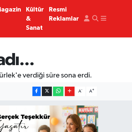
agazin
Kültür
Resmi
&
Reklamlar
Sanat
dı...
lek'e verdiği süre sona erdi.
-
+
A
A