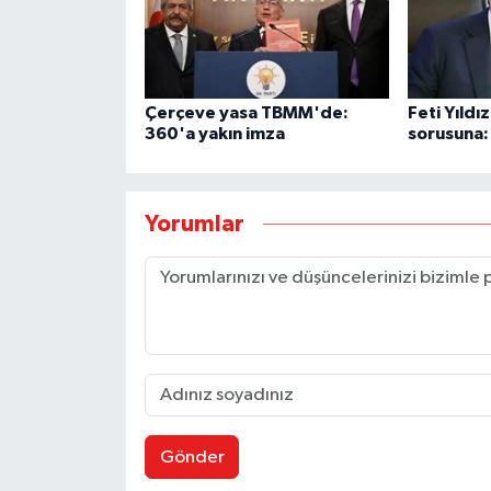
Çerçeve yasa TBMM'de:
Feti Yıld
360'a yakın imza
sorusuna:
Yorumlar
Gönder