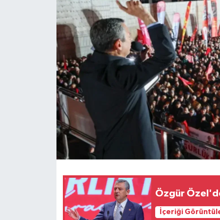
Magazin
Özel Haber
Sağlık
Siyaset
Son Dakika
Spor
Özgür Özel'den
İçeriği Görüntül