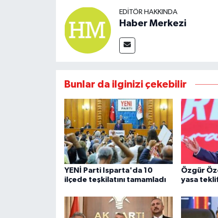
EDITÖR HAKKINDA
Haber Merkezi
Bunlar da ilginizi çekebilir
YENİ Parti Isparta'da 10
Özgür Öz
ilçede teşkilatını tamamladı
yasa teklif