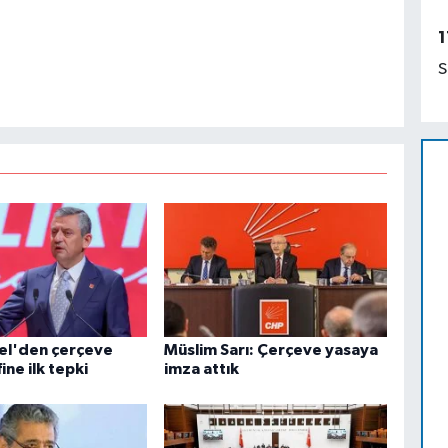
1
S
el'den çerçeve
Müslim Sarı: Çerçeve yasaya
ine ilk tepki
imza attık