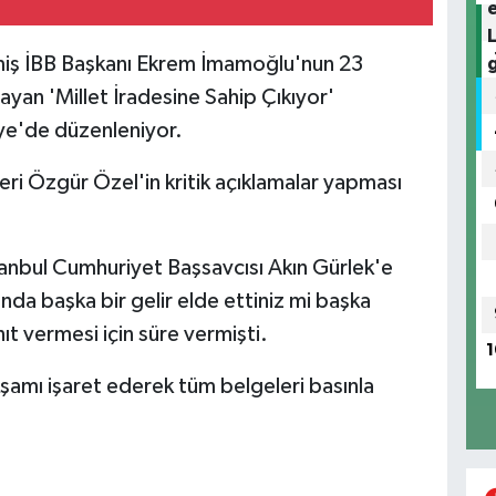
miş İBB Başkanı Ekrem İmamoğlu'nun 23
yan 'Millet İradesine Sahip Çıkıyor'
iye'de düzenleniyor.
eri Özgür Özel'in kritik açıklamalar yapması
stanbul Cumhuriyet Başsavcısı Akın Gürlek'e
nda başka bir gelir elde ettiniz mi başka
t vermesi için süre vermişti.
1
amı işaret ederek tüm belgeleri basınla