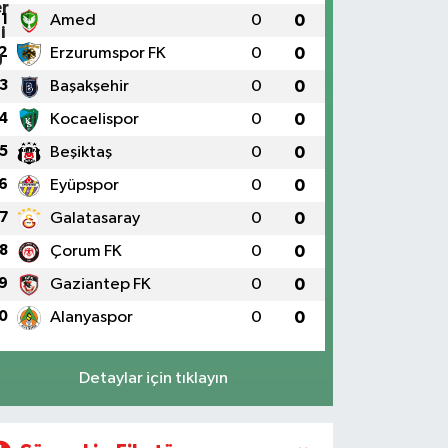
1
Amed
0
0
2
Erzurumspor FK
0
0
3
Başakşehir
0
0
4
Kocaelispor
0
0
5
Beşiktaş
0
0
6
Eyüpspor
0
0
7
Galatasaray
0
0
8
Çorum FK
0
0
9
Gaziantep FK
0
0
0
Alanyaspor
0
0
Detaylar için tıklayın