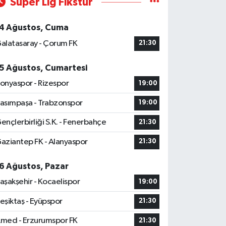
Süper Lig Fikstür
4 Ağustos, Cuma
alatasaray - Çorum FK
21:30
5 Ağustos, Cumartesi
onyaspor - Rizespor
19:00
asımpaşa - Trabzonspor
19:00
ençlerbirliği S.K. - Fenerbahçe
21:30
aziantep FK - Alanyaspor
21:30
6 Ağustos, Pazar
aşakşehir - Kocaelispor
19:00
eşiktaş - Eyüpspor
21:30
med - Erzurumspor FK
21:30