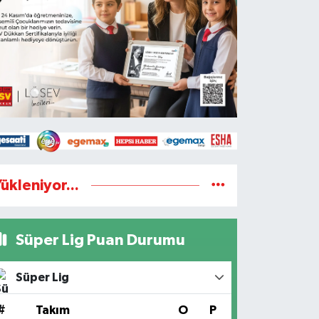
ükleniyor...
Süper Lig Puan Durumu
Süper Lig
#
Takım
O
P