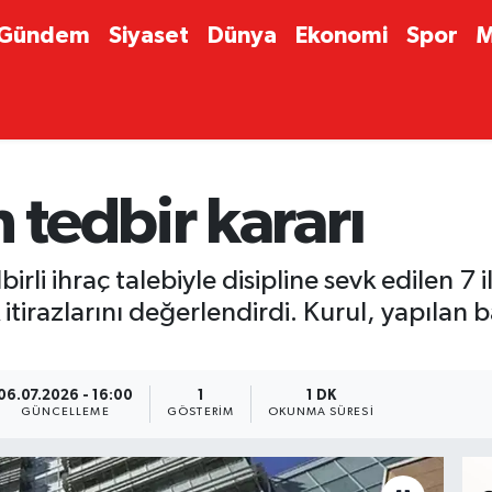
Gündem
Siyaset
Dünya
Ekonomi
Spor
M
tedbir kararı
rli ihraç talebiyle disipline sevk edilen 7 
 itirazlarını değerlendirdi. Kurul, yapılan
06.07.2026 - 16:00
1
1 DK
GÜNCELLEME
GÖSTERIM
OKUNMA SÜRESI