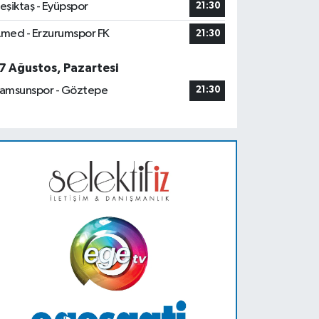
eşiktaş - Eyüpspor
21:30
med - Erzurumspor FK
21:30
7 Ağustos, Pazartesi
amsunspor - Göztepe
21:30