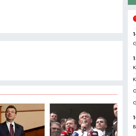
1
G
1
K
K
G
G
1
B