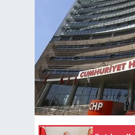
Magazin
Özel Haber
Sağlık
Siyaset
Son Dakika
Spor