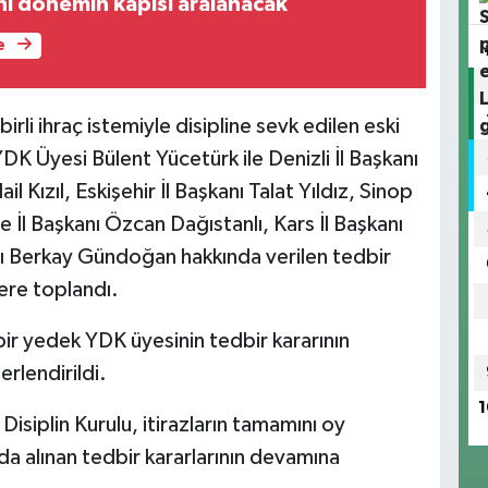
ni dönemin kapısı aralanacak
e
rli ihraç istemiyle disipline sevk edilen eski
K Üyesi Bülent Yücetürk ile Denizli İl Başkanı
 Kızıl, Eskişehir İl Başkanı Talat Yıldız, Sinop
 İl Başkanı Özcan Dağıstanlı, Kars İl Başkanı
nı Berkay Gündoğan hakkında verilen tedbir
zere toplandı.
 bir yedek YDK üyesinin tedbir kararının
rlendirildi.
1
isiplin Kurulu, itirazların tamamını oy
a alınan tedbir kararlarının devamına