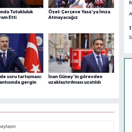
B
ında Tutukluluk
Özel: Çerçeve Yasa'ya İmza
A
vam Etti
Atmayacağız
1
S
nde soru tartışması:
İnan Güney'in görevden
lantısında gergin
uzaklaştırılması uzatıldı