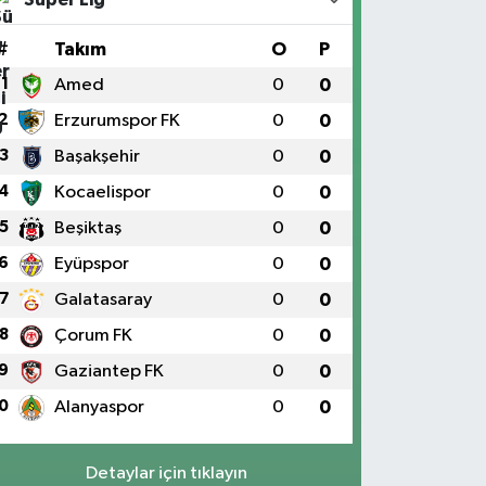
#
Takım
O
P
1
Amed
0
0
2
Erzurumspor FK
0
0
3
Başakşehir
0
0
4
Kocaelispor
0
0
5
Beşiktaş
0
0
6
Eyüpspor
0
0
7
Galatasaray
0
0
8
Çorum FK
0
0
9
Gaziantep FK
0
0
0
Alanyaspor
0
0
Detaylar için tıklayın