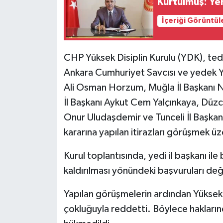
Kurtulmuş: Ye
İçeriği Görüntül
CHP Yüksek Disiplin Kurulu (YDK), tedbi
Ankara Cumhuriyet Savcısı ve yedek YD
Ali Osman Horzum, Muğla İl Başkanı Nail
İl Başkanı Aykut Cem Yalçınkaya, Düzce
Onur Uludaşdemir ve Tunceli İl Başka
kararına yapılan itirazları görüşmek ü
Kurul toplantısında, yedi il başkanı ile
kaldırılması yönündeki başvuruları değe
Yapılan görüşmelerin ardından Yüksek D
çokluğuyla reddetti. Böylece haklarınd