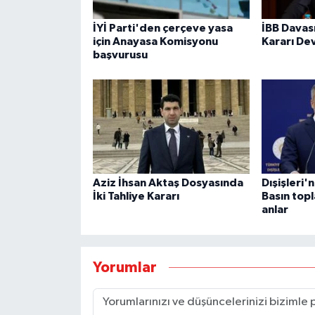
İYİ Parti'den çerçeve yasa
İBB Davas
için Anayasa Komisyonu
Kararı De
başvurusu
Aziz İhsan Aktaş Dosyasında
Dışişleri'
İki Tahliye Kararı
Basın top
anlar
Yorumlar