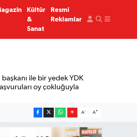
agazin
Kültür
Resmi
&
Reklamlar
Sanat
il başkanı ile bir yedek YDK
 başvuruları oy çokluğuyla
-
+
A
A