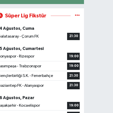
Süper Lig Fikstür
4 Ağustos, Cuma
alatasaray - Çorum FK
21:30
5 Ağustos, Cumartesi
onyaspor - Rizespor
19:00
asımpaşa - Trabzonspor
19:00
ençlerbirliği S.K. - Fenerbahçe
21:30
aziantep FK - Alanyaspor
21:30
6 Ağustos, Pazar
aşakşehir - Kocaelispor
19:00