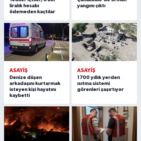
liralık hesabı
yangını çıktı
ödemeden kaçtılar
ASAYIŞ
ASAYIŞ
Denize düşen
1700 yıllık yerden
arkadaşını kurtarmak
ısıtma sistemi
isteyen kişi hayatını
görenleri şaşırtıyor
kaybetti