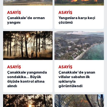
ASAYIŞ
ASAYIŞ
Çanakkale’de orman
Yangınlara karşı keçi
yangını
çözümü
ASAYIŞ
ASAYIŞ
Çanakkale yangınında
Çanakkale’de yanan
sondakika... Büyük
villalar sabahın ilk
ölçüde kontrol altına
ışıklarıyla
alındı
görüntülendi