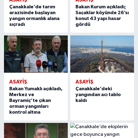
Çanakkale’de tarım
Bakan Kurum açıkladı;
arazisinde başlayan
Saçaklar köyünde 26’sı
yangın ormanlık alana
konut 43 yapı hasar
sıçradı
gördü
ASAYIŞ
ASAYIŞ
Bakan Yumaklı açıkladı,
Çanakkale’deki
Merkez ve
yangından acı tablo
Bayramiç’te çıkan
kaldı
orman yangınları
kontrol altına