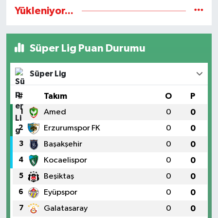
Yükleniyor...
Süper Lig Puan Durumu
Süper Lig
#
Takım
O
P
1
Amed
0
0
2
Erzurumspor FK
0
0
3
Başakşehir
0
0
4
Kocaelispor
0
0
5
Beşiktaş
0
0
6
Eyüpspor
0
0
7
Galatasaray
0
0