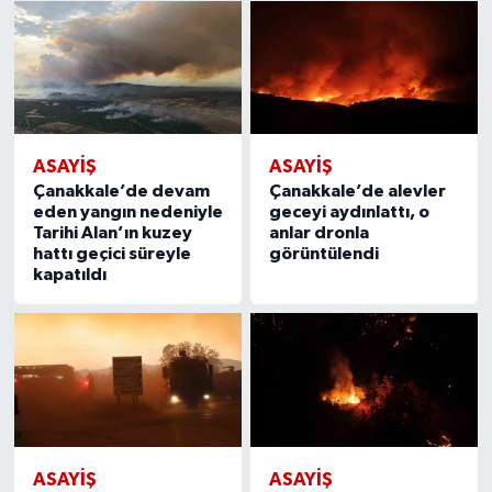
ASAYIŞ
ASAYIŞ
Çanakkale’de devam
Çanakkale’de alevler
eden yangın nedeniyle
geceyi aydınlattı, o
Tarihi Alan’ın kuzey
anlar dronla
hattı geçici süreyle
görüntülendi
kapatıldı
ASAYIŞ
ASAYIŞ