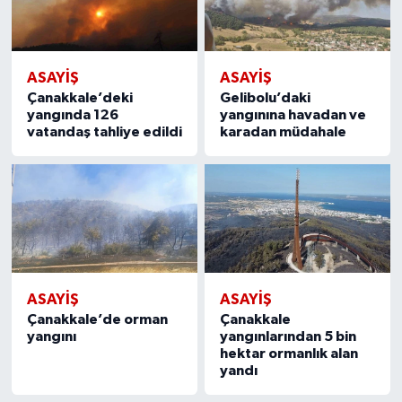
ASAYIŞ
ASAYIŞ
Çanakkale’deki
Gelibolu’daki
yangında 126
yangınına havadan ve
vatandaş tahliye edildi
karadan müdahale
ASAYIŞ
ASAYIŞ
Çanakkale’de orman
Çanakkale
yangını
yangınlarından 5 bin
hektar ormanlık alan
yandı