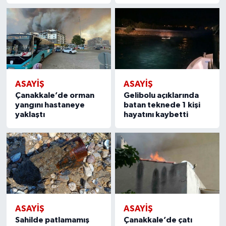
ASAYIŞ
ASAYIŞ
Çanakkale’de orman
Gelibolu açıklarında
yangını hastaneye
batan teknede 1 kişi
yaklaştı
hayatını kaybetti
ASAYIŞ
ASAYIŞ
Sahilde patlamamış
Çanakkale’de çatı