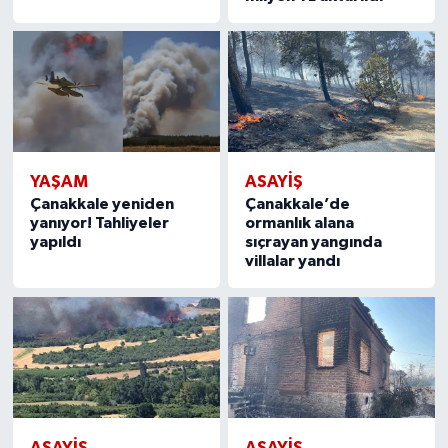
YAŞAM
ASAYIŞ
Çanakkale yeniden
Çanakkale’de
yanıyor! Tahliyeler
ormanlık alana
yapıldı
sıçrayan yangında
villalar yandı
ASAYIŞ
ASAYIŞ