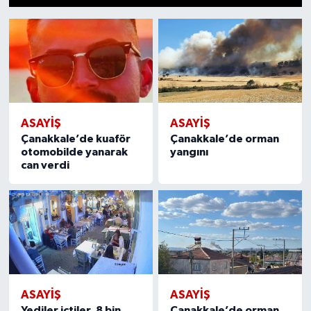
1
2
3
4
5
6
7
8
9
10
11
12
13
14
15
Magazin
Özel Haber
Sağlık
ASAYIŞ
ASAYIŞ
Siyaset
Çanakkale’de kuaför
Çanakkale’de orman
otomobilde yanarak
yangını
can verdi
Son Dakika
Spor
ASAYIŞ
ASAYIŞ
Yediler içtiler, 8 bin
Çanakkale’de orman