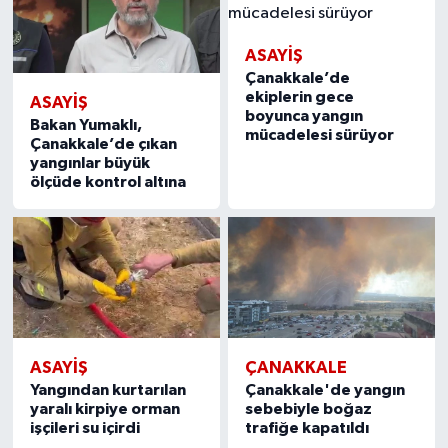
ASAYIŞ
Çanakkale’de
ekiplerin gece
ASAYIŞ
boyunca yangın
Bakan Yumaklı,
mücadelesi sürüyor
Çanakkale’de çıkan
yangınlar büyük
ölçüde kontrol altına
ASAYIŞ
ÇANAKKALE
Yangından kurtarılan
Çanakkale'de yangın
yaralı kirpiye orman
sebebiyle boğaz
işçileri su içirdi
trafiğe kapatıldı