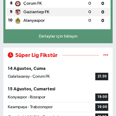
8
Çorum FK
0
0
9
Gaziantep FK
0
0
10
Alanyaspor
0
0
Detaylar için tıklayın
Süper Lig Fikstür
14 Ağustos, Cuma
Galatasaray - Çorum FK
21:30
15 Ağustos, Cumartesi
Konyaspor - Rizespor
19:00
Kasımpaşa - Trabzonspor
19:00