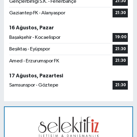
Gençlerbirliği S.K. - Fenerbahçe
21:30
Gaziantep FK - Alanyaspor
21:30
16 Ağustos, Pazar
Başakşehir - Kocaelispor
19:00
Beşiktaş - Eyüpspor
21:30
Amed - Erzurumspor FK
21:30
17 Ağustos, Pazartesi
Samsunspor - Göztepe
21:30