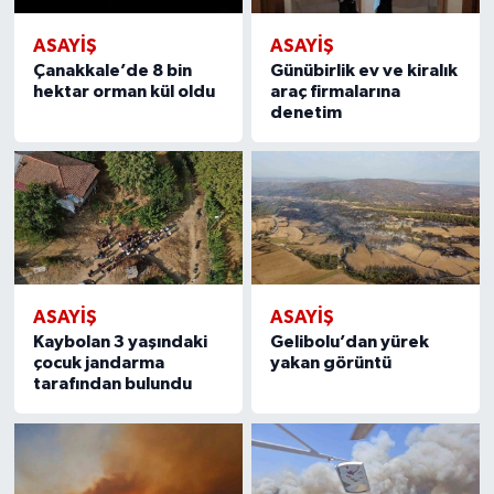
ASAYIŞ
ASAYIŞ
Çanakkale’de 8 bin
Günübirlik ev ve kiralık
hektar orman kül oldu
araç firmalarına
denetim
ASAYIŞ
ASAYIŞ
Kaybolan 3 yaşındaki
Gelibolu’dan yürek
çocuk jandarma
yakan görüntü
tarafından bulundu