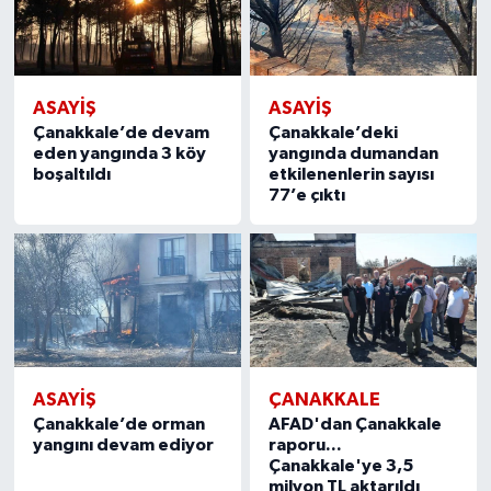
ASAYIŞ
ASAYIŞ
Çanakkale’de devam
Çanakkale’deki
eden yangında 3 köy
yangında dumandan
boşaltıldı
etkilenenlerin sayısı
77’e çıktı
ASAYIŞ
ÇANAKKALE
Çanakkale’de orman
AFAD'dan Çanakkale
yangını devam ediyor
raporu...
Çanakkale'ye 3,5
milyon TL aktarıldı