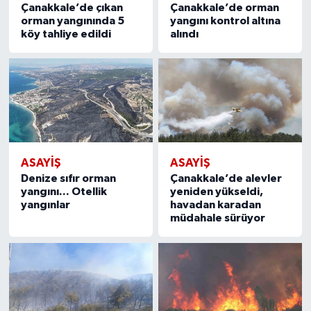
Çanakkale’de çıkan
Çanakkale’de orman
orman yangınında 5
yangını kontrol altına
köy tahliye edildi
alındı
ASAYIŞ
ASAYIŞ
Denize sıfır orman
Çanakkale’de alevler
yangını... Otellik
yeniden yükseldi,
yangınlar
havadan karadan
müdahale sürüyor