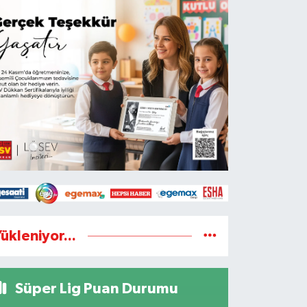
ükleniyor...
Süper Lig Puan Durumu