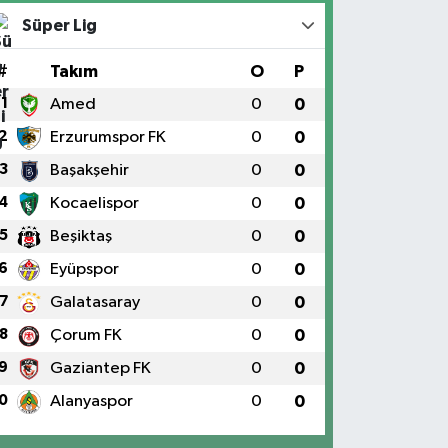
Süper Lig
#
Takım
O
P
1
Amed
0
0
2
Erzurumspor FK
0
0
3
Başakşehir
0
0
4
Kocaelispor
0
0
5
Beşiktaş
0
0
6
Eyüpspor
0
0
7
Galatasaray
0
0
8
Çorum FK
0
0
9
Gaziantep FK
0
0
0
Alanyaspor
0
0