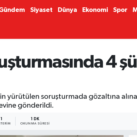
Gündem
Siyaset
Dünya
Ekonomi
Spor
M
ruşturmasında 4 şü
in yürütülen soruşturmada gözaltına alınan 
vine gönderildi.
1
1 DK
TERIM
OKUNMA SÜRESI