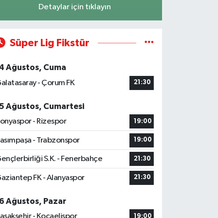
Detaylar için tıklayın
Süper Lig Fikstür
4 Ağustos, Cuma
alatasaray - Çorum FK
21:30
5 Ağustos, Cumartesi
onyaspor - Rizespor
19:00
asımpaşa - Trabzonspor
19:00
ençlerbirliği S.K. - Fenerbahçe
21:30
aziantep FK - Alanyaspor
21:30
6 Ağustos, Pazar
aşakşehir - Kocaelispor
19:00