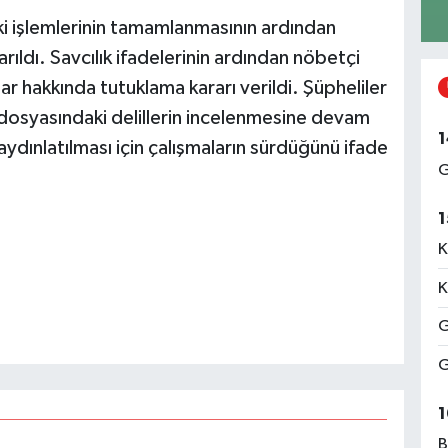
ki işlemlerinin tamamlanmasının ardından
rıldı. Savcılık ifadelerinin ardından nöbetçi
lar hakkında tutuklama kararı verildi. Şüpheliler
dosyasındaki delillerin incelenmesine devam
1
e aydınlatılması için çalışmaların sürdüğünü ifade
G
1
K
K
G
G
1
B