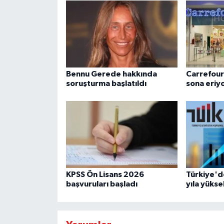
Bennu Gerede hakkında
CarrefourS
soruşturma başlatıldı
sona eriy
KPSS Ön Lisans 2026
Türkiye'd
başvuruları başladı
yıla yükse