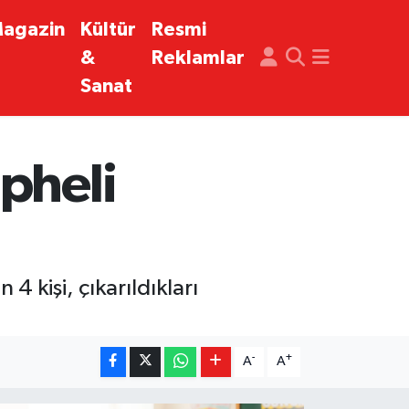
agazin
Kültür
Resmi
&
Reklamlar
Sanat
pheli
4 kişi, çıkarıldıkları
-
+
A
A