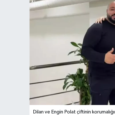
Magazin
Özel Haber
Sağlık
Siyaset
Son Dakika
Spor
Dilan ve Engin Polat çiftinin korumalığ