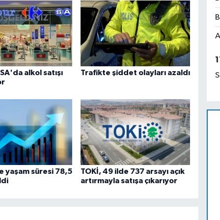
B
A
1
A'da alkol satışı
Trafikte şiddet olayları azaldı
S
or
e yaşam süresi 78,5
TOKİ, 49 ilde 737 arsayı açık
ldi
artırmayla satışa çıkarıyor