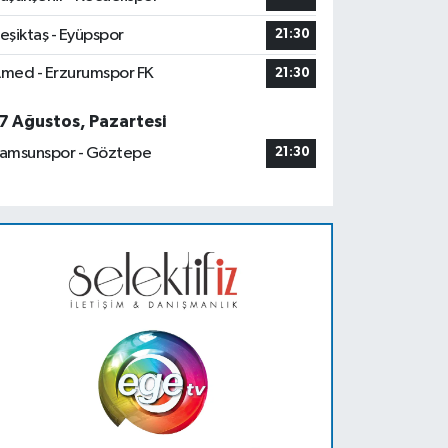
eşiktaş - Eyüpspor
21:30
med - Erzurumspor FK
21:30
7 Ağustos, Pazartesi
amsunspor - Göztepe
21:30