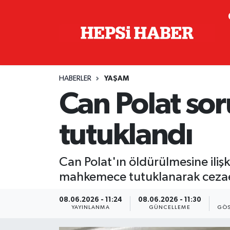
Astroloji
İstanbul Nöbetçi Eczaneler
Biyografi
İstanbul Hava Durumu
HABERLER
YAŞAM
Çevre
İzmir Namaz Vakitleri
Can Polat so
Dünya
İstanbul Trafik Yoğunluk Haritası
tutuklandı
Eğitim
Süper Lig Puan Durumu ve Fikstür
Can Polat'ın öldürülmesine ilişk
Ekonomi
Tüm Manşetler
mahkemece tutuklanarak cezae
Genel
Son Dakika Haberleri
08.06.2026 - 11:24
08.06.2026 - 11:30
YAYINLANMA
GÜNCELLEME
GÖS
Gündem
Haber Arşivi