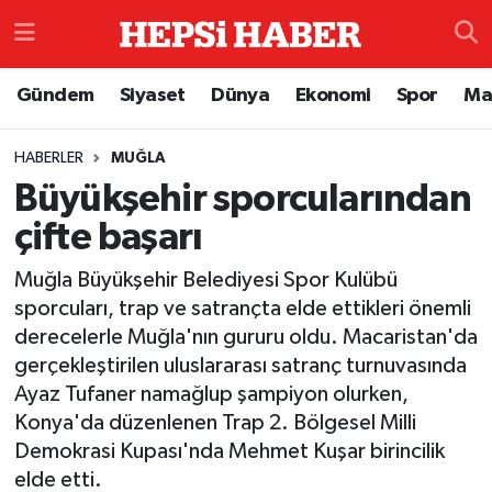
Astroloji
İstanbul Nöbetçi Eczaneler
Gündem
Siyaset
Dünya
Ekonomi
Spor
Ma
Biyografi
İstanbul Hava Durumu
HABERLER
MUĞLA
Büyükşehir sporcularından
Çevre
İzmir Namaz Vakitleri
çifte başarı
Dünya
İstanbul Trafik Yoğunluk Haritası
Muğla Büyükşehir Belediyesi Spor Kulübü
Eğitim
Süper Lig Puan Durumu ve Fikstür
sporcuları, trap ve satrançta elde ettikleri önemli
derecelerle Muğla'nın gururu oldu. Macaristan'da
Ekonomi
Tüm Manşetler
gerçekleştirilen uluslararası satranç turnuvasında
Ayaz Tufaner namağlup şampiyon olurken,
Genel
Son Dakika Haberleri
Konya'da düzenlenen Trap 2. Bölgesel Milli
Demokrasi Kupası'nda Mehmet Kuşar birincilik
Gündem
Haber Arşivi
elde etti.