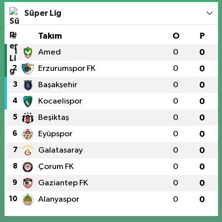
Süper Lig
#
Takım
O
P
1
Amed
0
0
2
Erzurumspor FK
0
0
3
Başakşehir
0
0
4
Kocaelispor
0
0
5
Beşiktaş
0
0
6
Eyüpspor
0
0
7
Galatasaray
0
0
8
Çorum FK
0
0
9
Gaziantep FK
0
0
10
Alanyaspor
0
0