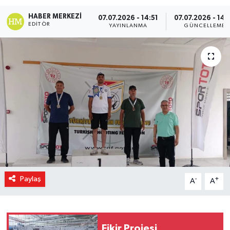
HABER MERKEZI
Magazin
07.07.2026 - 14:51
07.07.2026 - 14:
EDITÖR
YAYINLANMA
GÜNCELLEME
Özel Haber
Sağlık
Siyaset
Son Dakika
Spor
Paylaş
-
+
A
A
Fikir Projesi