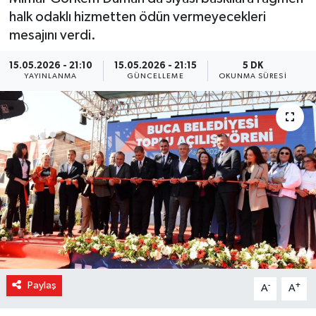
halk odaklı hizmetten ödün vermeyecekleri
Magazin
mesajını verdi.
Özel Haber
15.05.2026 - 21:10
15.05.2026 - 21:15
5 DK
YAYINLANMA
GÜNCELLEME
OKUNMA SÜRESI
Sağlık
Siyaset
Son Dakika
Spor
Paylaş
-
+
A
A