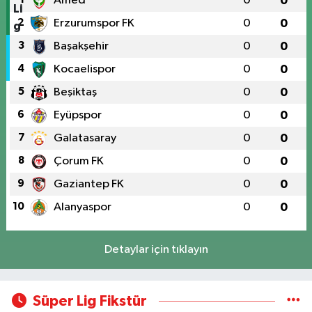
Amed
0
0
2
Erzurumspor FK
0
0
3
Başakşehir
0
0
4
Kocaelispor
0
0
5
Beşiktaş
0
0
6
Eyüpspor
0
0
7
Galatasaray
0
0
8
Çorum FK
0
0
9
Gaziantep FK
0
0
10
Alanyaspor
0
0
Detaylar için tıklayın
Süper Lig Fikstür