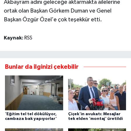
Akbayram adını geleceğe aktarmakta ailelerine
ortak olan Başkan Görkem Duman ve Genel
Başkan Özgür Özel'e çok teşekkür etti.
Kaynak:
RSS
Bunlar da ilginizi çekebilir
'Eğitim tel tel dökülüyor,
Çiçek'in avukatı: Mesajlar
cambaza bak yapıyorlar'
tek elden 'montaj' üretildi