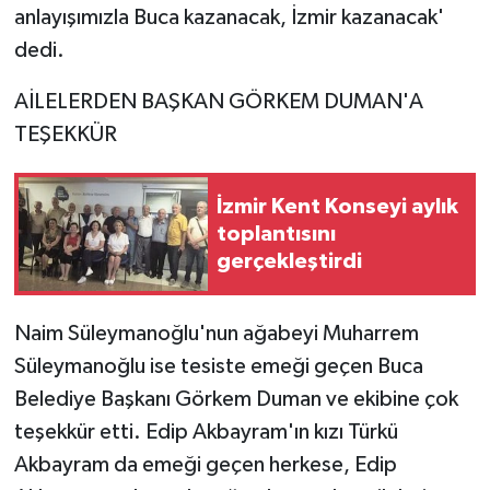
anlayışımızla Buca kazanacak, İzmir kazanacak'
dedi.
AİLELERDEN BAŞKAN GÖRKEM DUMAN'A
TEŞEKKÜR
İzmir Kent Konseyi aylık
toplantısını
gerçekleştirdi
Naim Süleymanoğlu'nun ağabeyi Muharrem
Süleymanoğlu ise tesiste emeği geçen Buca
Belediye Başkanı Görkem Duman ve ekibine çok
teşekkür etti. Edip Akbayram'ın kızı Türkü
Akbayram da emeği geçen herkese, Edip