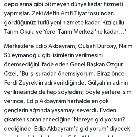
depolarına gibi bitmeyen dünya kadar hizmeti
yapmışlar. Zeki Metin Amfi Tiyatrosu'ndan
gördüğünüz türlü yeni hizmete kadar, Kızılçullu
Tarım Okulu ve Yerel Tarım Merkezi'ne kadar...'
Merkezlere Edip Akbayram, Gülşah Durbay, Naim
Süleymanoğlu gibi isimlerin verilmesini
önemsediğini ifade eden Genel Başkan Özgür
Özel, 'Bu işi şuradan önemsiyorum. Biraz önce
Ferdi Zeyrek'in adı verildiğinde, Gülşah'ın adının
verilmesinde de hep söyledim; böyle yerlere isim
verince, Edip Akbayram herhalde en çok
gençlerin ağzında yaşamayı severdi. Evden
çıkarken soran anneciğine 'Nereye gidiyorsun?'
dediğinde 'Edip Akbayram'a gidiyorum' diyecek