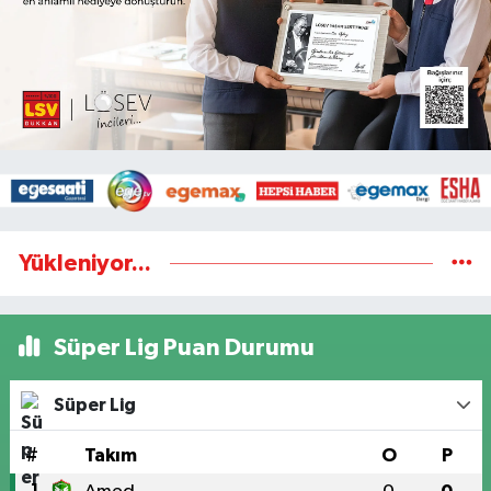
Yükleniyor...
Süper Lig Puan Durumu
Süper Lig
#
Takım
O
P
1