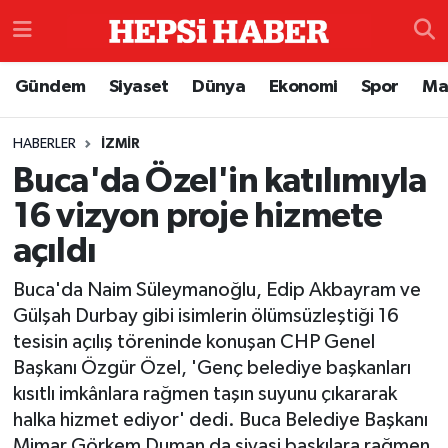
Astroloji
İstanbul Nöbetçi Eczaneler
Gündem
Siyaset
Dünya
Ekonomi
Spor
Ma
Biyografi
İstanbul Hava Durumu
HABERLER
İZMIR
Buca'da Özel'in katılımıyla
Çevre
İzmir Namaz Vakitleri
16 vizyon proje hizmete
Dünya
İstanbul Trafik Yoğunluk Haritası
açıldı
Eğitim
Süper Lig Puan Durumu ve Fikstür
Buca'da Naim Süleymanoğlu, Edip Akbayram ve
Gülşah Durbay gibi isimlerin ölümsüzleştiği 16
Ekonomi
Tüm Manşetler
tesisin açılış töreninde konuşan CHP Genel
Başkanı Özgür Özel, 'Genç belediye başkanları
Genel
Son Dakika Haberleri
kısıtlı imkânlara rağmen taşın suyunu çıkararak
halka hizmet ediyor' dedi. Buca Belediye Başkanı
Gündem
Haber Arşivi
Mimar Görkem Duman da siyasi baskılara rağmen