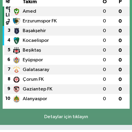
#
Takım
O
P
1
Amed
0
0
2
Erzurumspor FK
0
0
3
Başakşehir
0
0
4
Kocaelispor
0
0
5
Beşiktaş
0
0
6
Eyüpspor
0
0
7
Galatasaray
0
0
8
Çorum FK
0
0
9
Gaziantep FK
0
0
10
Alanyaspor
0
0
Detaylar için tıklayın