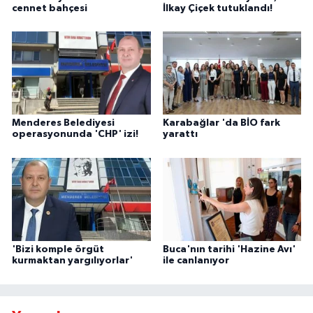
cennet bahçesi
İlkay Çiçek tutuklandı!
Menderes Belediyesi
Karabağlar 'da BİO fark
operasyonunda 'CHP' izi!
yarattı
'Bizi komple örgüt
Buca'nın tarihi 'Hazine Avı'
kurmaktan yargılıyorlar'
ile canlanıyor