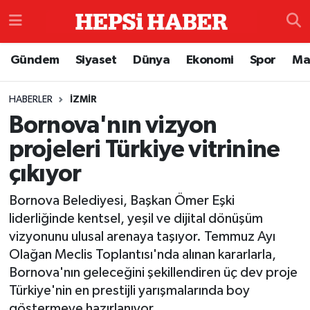
Astroloji
İstanbul Nöbetçi Eczaneler
Gündem
Siyaset
Dünya
Ekonomi
Spor
Ma
Biyografi
İstanbul Hava Durumu
HABERLER
İZMIR
Bornova'nın vizyon
Çevre
İzmir Namaz Vakitleri
projeleri Türkiye vitrinine
Dünya
İstanbul Trafik Yoğunluk Haritası
çıkıyor
Eğitim
Süper Lig Puan Durumu ve Fikstür
Bornova Belediyesi, Başkan Ömer Eşki
liderliğinde kentsel, yeşil ve dijital dönüşüm
Ekonomi
Tüm Manşetler
vizyonunu ulusal arenaya taşıyor. Temmuz Ayı
Olağan Meclis Toplantısı'nda alınan kararlarla,
Genel
Son Dakika Haberleri
Bornova'nın geleceğini şekillendiren üç dev proje
Türkiye'nin en prestijli yarışmalarında boy
Gündem
Haber Arşivi
göstermeye hazırlanıyor.