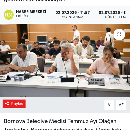
Magazin
HABER MERKEZI
02.07.2026 - 11:57
02.07.2026 - 12
EDITÖR
YAYINLANMA
GÜNCELLEME
Özel Haber
Sağlık
Siyaset
Son Dakika
Spor
Paylaş
-
+
A
A
Bornova Belediye Meclisi Temmuz Ayı Olağan