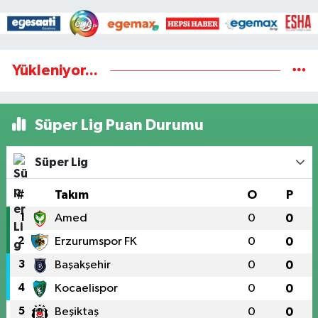
Yükleniyor...
Süper Lig Puan Durumu
Süper Lig
#
Takım
O
P
1
Amed
0
0
2
Erzurumspor FK
0
0
3
Başakşehir
0
0
4
Kocaelispor
0
0
5
Beşiktaş
0
0