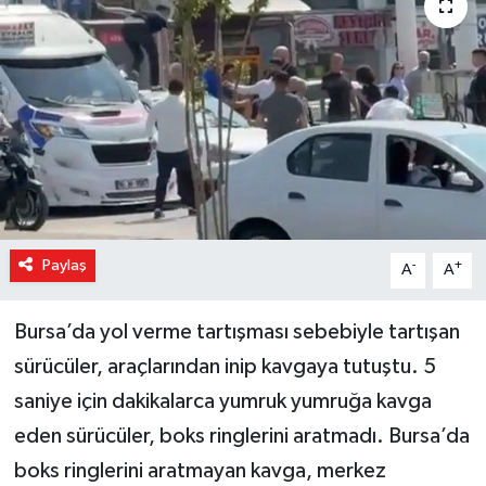
Magazin
Özel Haber
Sağlık
Siyaset
Son Dakika
Paylaş
-
+
A
A
Spor
Bursa’da yol verme tartışması sebebiyle tartışan
sürücüler, araçlarından inip kavgaya tutuştu. 5
saniye için dakikalarca yumruk yumruğa kavga
eden sürücüler, boks ringlerini aratmadı. Bursa’da
boks ringlerini aratmayan kavga, merkez