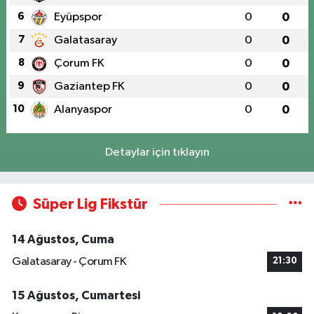
6
Eyüpspor
0
0
7
Galatasaray
0
0
8
Çorum FK
0
0
9
Gaziantep FK
0
0
10
Alanyaspor
0
0
Detaylar için tıklayın
Süper Lig Fikstür
14 Ağustos, Cuma
Galatasaray - Çorum FK
21:30
15 Ağustos, Cumartesi