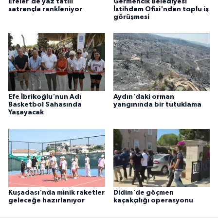
Efeler'de yaz tatili
Germencik Belediyesi
satrançla renkleniyor
İstihdam Ofisi'nden toplu iş
görüşmesi
Efe İbrikoğlu'nun Adı
Aydın'daki orman
Basketbol Sahasında
yangınında bir tutuklama
Yaşayacak
Kuşadası'nda minik raketler
Didim'de göçmen
geleceğe hazırlanıyor
kaçakçılığı operasyonu