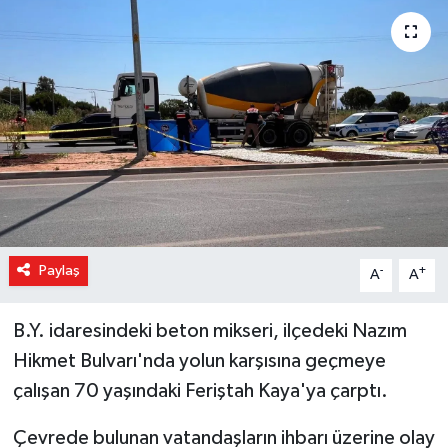
Magazin
Özel Haber
Sağlık
Siyaset
Son Dakika
Paylaş
-
+
A
A
Spor
B.Y. idaresindeki beton mikseri, ilçedeki Nazım
Hikmet Bulvarı'nda yolun karşısına geçmeye
çalışan 70 yaşındaki Feriştah Kaya'ya çarptı.
Çevrede bulunan vatandaşların ihbarı üzerine olay