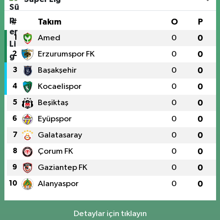
#
Takım
O
P
1
Amed
0
0
2
Erzurumspor FK
0
0
3
Başakşehir
0
0
4
Kocaelispor
0
0
5
Beşiktaş
0
0
6
Eyüpspor
0
0
7
Galatasaray
0
0
8
Çorum FK
0
0
9
Gaziantep FK
0
0
10
Alanyaspor
0
0
Detaylar için tıklayın