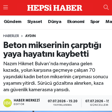
Astroloji
İstanbul Nöbetçi Eczaneler
Gündem
Siyaset
Dünya
Ekonomi
Spor
Ma
Biyografi
İstanbul Hava Durumu
HABERLER
AYDIN
Beton mikserinin çarptığı
Çevre
İzmir Namaz Vakitleri
yaya hayatını kaybetti
Dünya
İstanbul Trafik Yoğunluk Haritası
Nazım Hikmet Bulvarı'nda meydana gelen
Eğitim
Süper Lig Puan Durumu ve Fikstür
kazada, yolun karşısına geçmeye çalışan 70
yaşındaki kadın beton mikserinin çarpması sonucu
Ekonomi
Tüm Manşetler
yaşamını yitirdi. Sürücü gözaltına alınırken, kaza
anı güvenlik kamerasına yansıdı.
Genel
Son Dakika Haberleri
HABER MERKEZI
07.07.2026 - 15:20
07.07.2026 - 15:
EDITÖR
YAYINLANMA
GÜNCELLEME
Gündem
Haber Arşivi