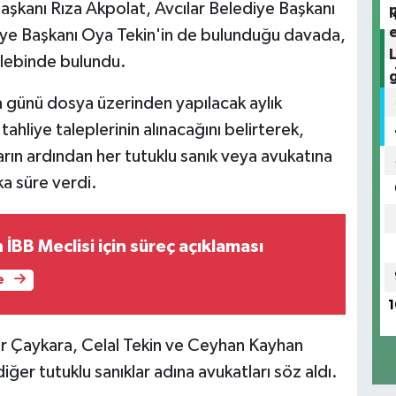
aşkanı Rıza Akpolat, Avcılar Belediye Başkanı
ye Başkanı Oya Tekin'in de bulunduğu davada,
talebinde bulundu.
ünü dosya üzerinden yapılacak aylık
ahliye taleplerinin alınacağını belirterek,
arın ardından her tutuklu sanık veya avukatına
ka süre verdi.
 İBB Meclisi için süreç açıklaması
e
1
r Çaykara, Celal Tekin ve Ceyhan Kayhan
diğer tutuklu sanıklar adına avukatları söz aldı.