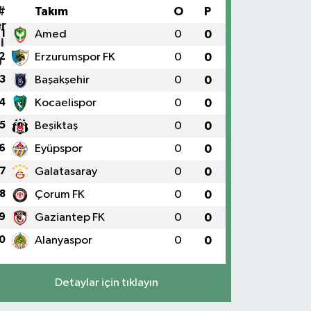
#
Takım
O
P
1
Amed
0
0
2
Erzurumspor FK
0
0
3
Başakşehir
0
0
4
Kocaelispor
0
0
5
Beşiktaş
0
0
6
Eyüpspor
0
0
7
Galatasaray
0
0
8
Çorum FK
0
0
9
Gaziantep FK
0
0
0
Alanyaspor
0
0
Detaylar için tıklayın