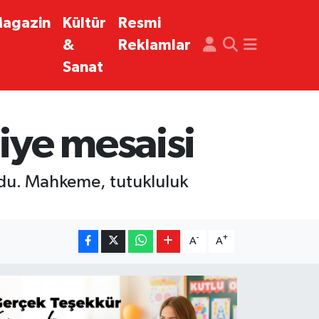
agazin
Kültür
Resmi
&
Reklamlar
Sanat
iye mesaisi
ndu. Mahkeme, tutukluluk
-
+
A
A