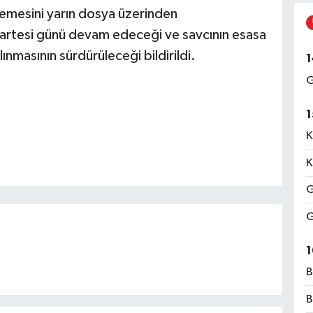
lemesini yarın dosya üzerinden
artesi günü devam edeceği ve savcının esasa
lınmasının sürdürüleceği bildirildi.
1
G
1
K
K
G
G
1
B
B