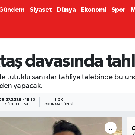
Gündem
Siyaset
Dünya
Ekonomi
Spor
M
taş davasında tahl
e tutuklu sanıklar tahliye talebinde bulu
nden yapacak.
09.07.2026 - 19:15
1 DK
GÜNCELLEME
OKUNMA SÜRESI