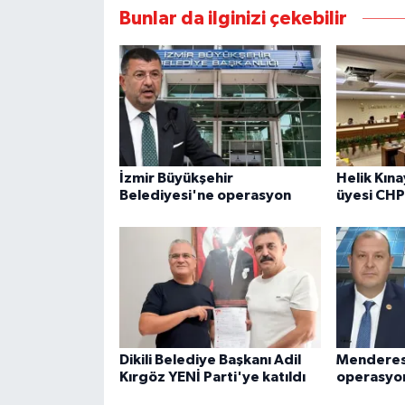
Bunlar da ilginizi çekebilir
İzmir Büyükşehir
Helik Kına
Belediyesi'ne operasyon
üyesi CHP'
Dikili Belediye Başkanı Adil
Menderes
Kırgöz YENİ Parti'ye katıldı
operasyo