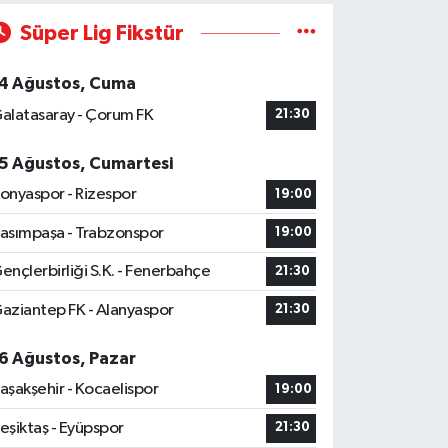
Süper Lig Fikstür
4 Ağustos, Cuma
alatasaray - Çorum FK
21:30
5 Ağustos, Cumartesi
onyaspor - Rizespor
19:00
asımpaşa - Trabzonspor
19:00
ençlerbirliği S.K. - Fenerbahçe
21:30
aziantep FK - Alanyaspor
21:30
6 Ağustos, Pazar
aşakşehir - Kocaelispor
19:00
eşiktaş - Eyüpspor
21:30