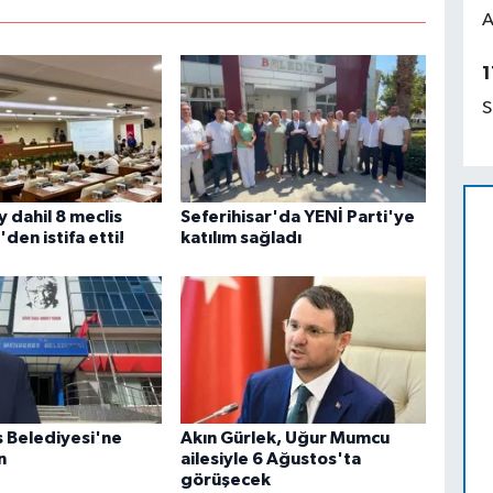
A
1
S
y dahil 8 meclis
Seferihisar'da YENİ Parti'ye
den istifa etti!
katılım sağladı
 Belediyesi'ne
Akın Gürlek, Uğur Mumcu
n
ailesiyle 6 Ağustos'ta
görüşecek