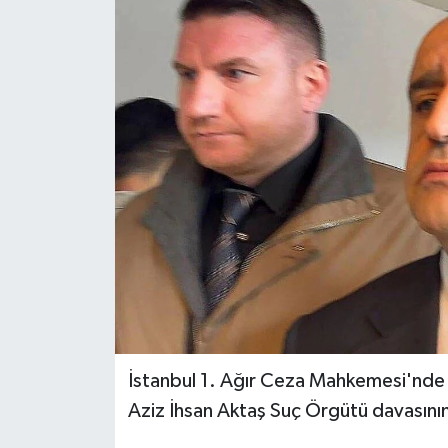
Magazin
Özel Haber
Sağlık
Siyaset
Son Dakika
Spor
İstanbul 1. Ağır Ceza Mahkemesi'nde g
Aziz İhsan Aktaş Suç Örgütü davasını