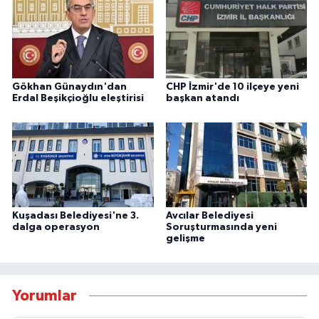
Gökhan Günaydın'dan
CHP İzmir'de 10 ilçeye yeni
Erdal Beşikçioğlu eleştirisi
başkan atandı
Kuşadası Belediyesi'ne 3.
Avcılar Belediyesi
dalga operasyon
Soruşturmasında yeni
gelişme
Yorumlar