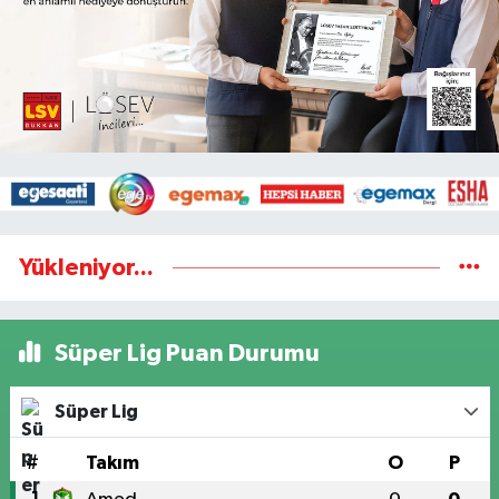
Yükleniyor...
Süper Lig Puan Durumu
Süper Lig
#
Takım
O
P
1