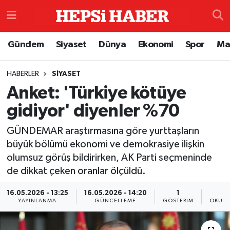
Astroloji
İstanbul Nöbetçi Eczaneler
Gündem
Siyaset
Dünya
Ekonomi
Spor
Ma
Biyografi
İstanbul Hava Durumu
HABERLER
SIYASET
Anket: 'Türkiye kötüye
Çevre
İzmir Namaz Vakitleri
gidiyor' diyenler %70
Dünya
İstanbul Trafik Yoğunluk Haritası
GÜNDEMAR araştırmasına göre yurttaşların
Eğitim
Süper Lig Puan Durumu ve Fikstür
büyük bölümü ekonomi ve demokrasiye ilişkin
olumsuz görüş bildirirken, AK Parti seçmeninde
Ekonomi
Tüm Manşetler
de dikkat çeken oranlar ölçüldü.
16.05.2026 - 13:25
16.05.2026 - 14:20
1
Genel
Son Dakika Haberleri
YAYINLANMA
GÜNCELLEME
GÖSTERIM
OKUNM
Gündem
Haber Arşivi