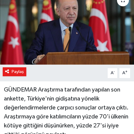
Magazin
Özel Haber
Sağlık
Siyaset
Son Dakika
Paylaş
-
+
A
A
Spor
GÜNDEMAR Araştırma tarafından yapılan son
ankette, Türkiye'nin gidişatına yönelik
değerlendirmelerde çarpıcı sonuçlar ortaya çıktı.
Araştırmaya göre katılımcıların yüzde 70'i ülkenin
kötüye gittiğini düşünürken, yüzde 27'si iyiye