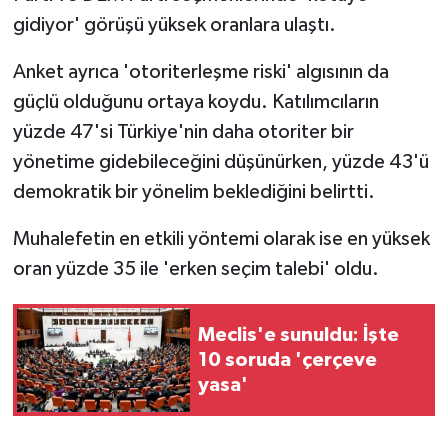
gidiyor' görüşü yüksek oranlara ulaştı.
Anket ayrıca 'otoriterleşme riski' algısının da
güçlü olduğunu ortaya koydu. Katılımcıların
yüzde 47'si Türkiye'nin daha otoriter bir
yönetime gidebileceğini düşünürken, yüzde 43'ü
demokratik bir yönelim beklediğini belirtti.
Muhalefetin en etkili yöntemi olarak ise en yüksek
oran yüzde 35 ile 'erken seçim talebi' oldu.
Meclis'e sunuldu: İşte
10 soruda 'çerçeve
yasa'