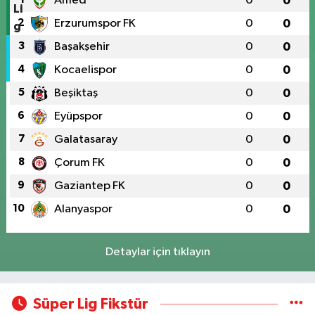
Amed
0
0
2
Erzurumspor FK
0
0
3
Başakşehir
0
0
4
Kocaelispor
0
0
5
Beşiktaş
0
0
6
Eyüpspor
0
0
7
Galatasaray
0
0
8
Çorum FK
0
0
9
Gaziantep FK
0
0
10
Alanyaspor
0
0
Detaylar için tıklayın
Süper Lig Fikstür