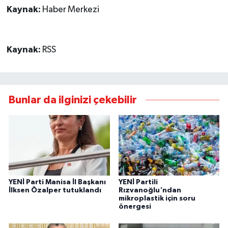
Kaynak:
Haber Merkezi
Kaynak:
RSS
Bunlar da ilginizi çekebilir
YENİ Parti Manisa İl Başkanı
YENİ Partili
İlksen Özalper tutuklandı
Rızvanoğlu'ndan
mikroplastik için soru
önergesi