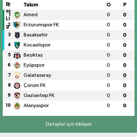
#
Takım
O
P
1
Amed
0
0
2
Erzurumspor FK
0
0
3
Başakşehir
0
0
4
Kocaelispor
0
0
5
Beşiktaş
0
0
6
Eyüpspor
0
0
7
Galatasaray
0
0
8
Çorum FK
0
0
9
Gaziantep FK
0
0
10
Alanyaspor
0
0
Detaylar için tıklayın