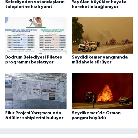
Belediyeden vatandaşların
Yaş Alan büyükler hayata
taleplerine hızlı yanıt
hareketle bağlanıyor
Bodrum Belediyesi Pilates
Seydidikemer yangınında
programını başlatıyor
müdahale sürüyor
Fikir Projesi Yarışması'nda
Seydikemer'de Orman
ödüller sahiplerini buluyor
yangını büyüdü