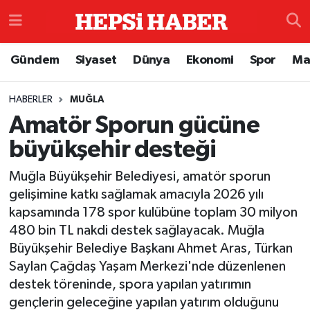
Astroloji
İstanbul Nöbetçi Eczaneler
Gündem
Siyaset
Dünya
Ekonomi
Spor
Ma
Biyografi
İstanbul Hava Durumu
HABERLER
MUĞLA
Amatör Sporun gücüne
Çevre
İzmir Namaz Vakitleri
büyükşehir desteği
Dünya
İstanbul Trafik Yoğunluk Haritası
Muğla Büyükşehir Belediyesi, amatör sporun
Eğitim
Süper Lig Puan Durumu ve Fikstür
gelişimine katkı sağlamak amacıyla 2026 yılı
kapsamında 178 spor kulübüne toplam 30 milyon
Ekonomi
Tüm Manşetler
480 bin TL nakdi destek sağlayacak. Muğla
Büyükşehir Belediye Başkanı Ahmet Aras, Türkan
Genel
Son Dakika Haberleri
Saylan Çağdaş Yaşam Merkezi'nde düzenlenen
destek töreninde, spora yapılan yatırımın
Gündem
Haber Arşivi
gençlerin geleceğine yapılan yatırım olduğunu