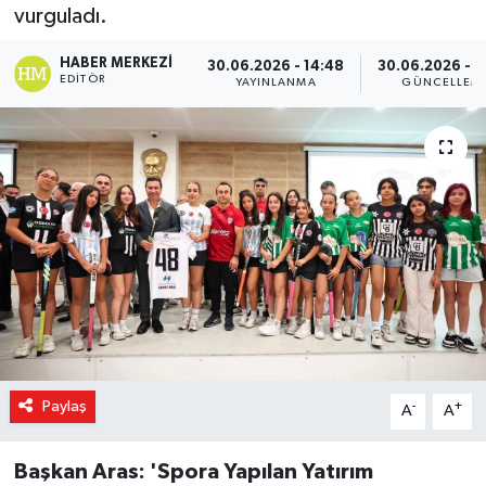
vurguladı.
Magazin
HABER MERKEZI
30.06.2026 - 14:48
30.06.2026 - 1
EDITÖR
YAYINLANMA
GÜNCELLEM
Özel Haber
Sağlık
Siyaset
Son Dakika
Spor
Paylaş
-
+
A
A
Başkan Aras: 'Spora Yapılan Yatırım