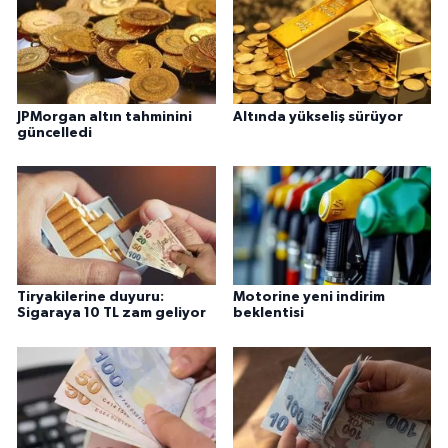
JPMorgan altın tahminini
Altında yükseliş sürüyor
güncelledi
Tiryakilerine duyuru:
Motorine yeni indirim
Sigaraya 10 TL zam geliyor
beklentisi