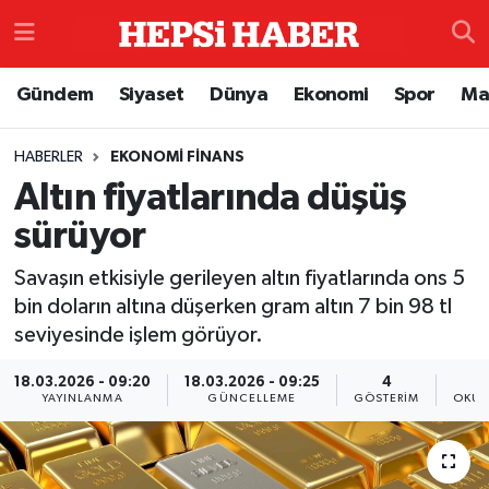
Astroloji
İstanbul Nöbetçi Eczaneler
Gündem
Siyaset
Dünya
Ekonomi
Spor
Ma
Biyografi
İstanbul Hava Durumu
HABERLER
EKONOMI FINANS
Altın fiyatlarında düşüş
Çevre
İzmir Namaz Vakitleri
sürüyor
Dünya
İstanbul Trafik Yoğunluk Haritası
Savaşın etkisiyle gerileyen altın fiyatlarında ons 5
Eğitim
Süper Lig Puan Durumu ve Fikstür
bin doların altına düşerken gram altın 7 bin 98 tl
seviyesinde işlem görüyor.
Ekonomi
Tüm Manşetler
18.03.2026 - 09:20
18.03.2026 - 09:25
4
YAYINLANMA
GÜNCELLEME
GÖSTERIM
OKUN
Genel
Son Dakika Haberleri
Gündem
Haber Arşivi