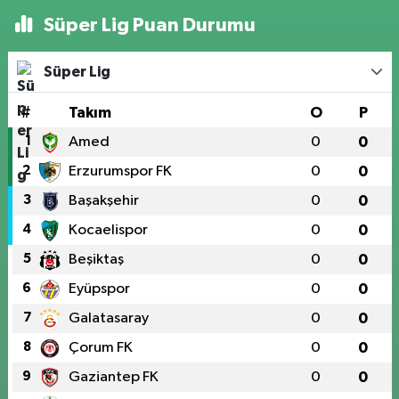
Süper Lig Puan Durumu
Süper Lig
#
Takım
O
P
1
Amed
0
0
2
Erzurumspor FK
0
0
3
Başakşehir
0
0
4
Kocaelispor
0
0
5
Beşiktaş
0
0
6
Eyüpspor
0
0
7
Galatasaray
0
0
8
Çorum FK
0
0
9
Gaziantep FK
0
0