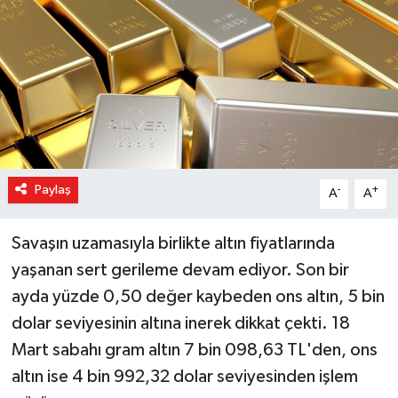
Magazin
Özel Haber
Sağlık
Siyaset
Paylaş
-
+
A
A
Son Dakika
Savaşın uzamasıyla birlikte altın fiyatlarında
Spor
yaşanan sert gerileme devam ediyor. Son bir
ayda yüzde 0,50 değer kaybeden ons altın, 5 bin
dolar seviyesinin altına inerek dikkat çekti. 18
Mart sabahı gram altın 7 bin 098,63 TL'den, ons
altın ise 4 bin 992,32 dolar seviyesinden işlem