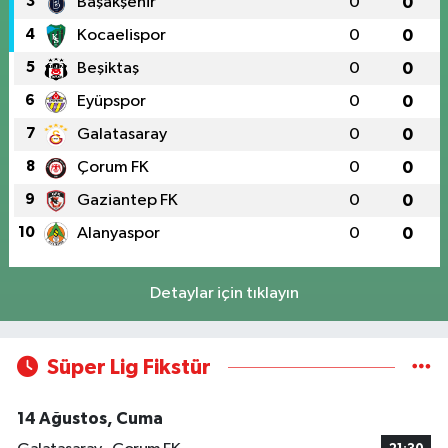
3
Başakşehir
0
0
4
Kocaelispor
0
0
5
Beşiktaş
0
0
6
Eyüpspor
0
0
7
Galatasaray
0
0
8
Çorum FK
0
0
9
Gaziantep FK
0
0
10
Alanyaspor
0
0
Detaylar için tıklayın
Süper Lig Fikstür
14 Ağustos, Cuma