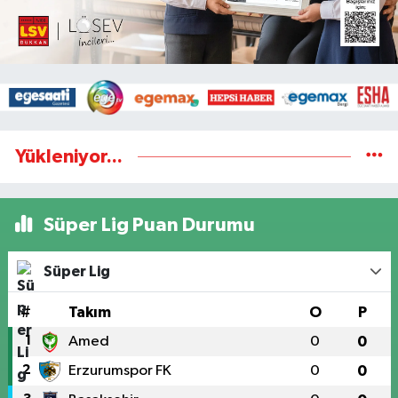
Yükleniyor...
Süper Lig Puan Durumu
Süper Lig
#
Takım
O
P
1
Amed
0
0
2
Erzurumspor FK
0
0