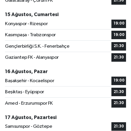
Galatasaray - Çorum FK
21:30
15 Ağustos, Cumartesi
Konyaspor - Rizespor
19:00
Kasımpaşa - Trabzonspor
19:00
Gençlerbirliği S.K. - Fenerbahçe
21:30
Gaziantep FK - Alanyaspor
21:30
16 Ağustos, Pazar
Başakşehir - Kocaelispor
19:00
Beşiktaş - Eyüpspor
21:30
Amed - Erzurumspor FK
21:30
17 Ağustos, Pazartesi
Samsunspor - Göztepe
21:30