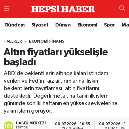
Astroloji
İstanbul Nöbetçi Eczaneler
Gündem
Siyaset
Dünya
Ekonomi
Spor
Ma
Biyografi
İstanbul Hava Durumu
HABERLER
EKONOMI FINANS
Altın fiyatları yükselişle
Çevre
İzmir Namaz Vakitleri
başladı
Dünya
İstanbul Trafik Yoğunluk Haritası
ABD'de beklentilerin altında kalan istihdam
Eğitim
Süper Lig Puan Durumu ve Fikstür
verileri ve Fed'in faiz artırımlarına ilişkin
beklentilerin zayıflaması, altın fiyatlarını
Ekonomi
Tüm Manşetler
destekledi. Değerli metal, haftanın ilk işlem
gününde son iki haftanın en yüksek seviyelerine
Genel
Son Dakika Haberleri
yakın işlem görüyor.
HABER MERKEZI
Gündem
Haber Arşivi
06.07.2026 - 10:55
06.07.2026 - 11
EDITÖR
YAYINLANMA
GÜNCELLEME