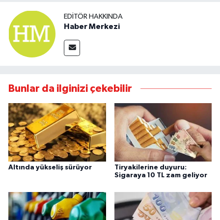
EDITÖR HAKKINDA
Haber Merkezi
Bunlar da ilginizi çekebilir
Altında yükseliş sürüyor
Tiryakilerine duyuru:
Sigaraya 10 TL zam geliyor