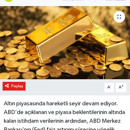
Magazin
Özel Haber
Sağlık
Siyaset
Son Dakika
Spor
Paylaş
-
+
A
A
Altın piyasasında hareketli seyir devam ediyor.
ABD'de açıklanan ve piyasa beklentilerinin altında
kalan istihdam verilerinin ardından, ABD Merkez
Bankası'nın (Fed) faiz artırımı sürecine yönelik