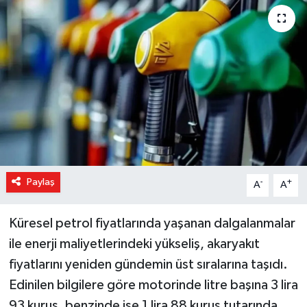
Magazin
Özel Haber
Sağlık
Siyaset
Son Dakika
Paylaş
-
+
A
A
Spor
Küresel petrol fiyatlarında yaşanan dalgalanmalar
ile enerji maliyetlerindeki yükseliş, akaryakıt
fiyatlarını yeniden gündemin üst sıralarına taşıdı.
Edinilen bilgilere göre motorinde litre başına 3 lira
93 kuruş, benzinde ise 1 lira 88 kuruş tutarında