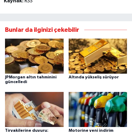
Kaynak:
RSS
Bunlar da ilginizi çekebilir
JPMorgan altın tahminini
Altında yükseliş sürüyor
güncelledi
Tiryakilerine duyuru:
Motorine yeni indirim