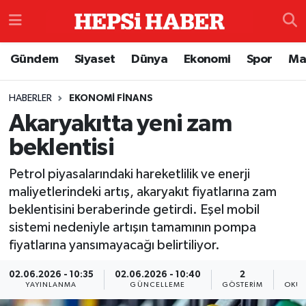
Astroloji
İstanbul Nöbetçi Eczaneler
Gündem
Siyaset
Dünya
Ekonomi
Spor
Ma
Biyografi
İstanbul Hava Durumu
HABERLER
EKONOMI FINANS
Akaryakıtta yeni zam
Çevre
İzmir Namaz Vakitleri
beklentisi
Dünya
İstanbul Trafik Yoğunluk Haritası
Petrol piyasalarındaki hareketlilik ve enerji
Eğitim
Süper Lig Puan Durumu ve Fikstür
maliyetlerindeki artış, akaryakıt fiyatlarına zam
beklentisini beraberinde getirdi. Eşel mobil
Ekonomi
Tüm Manşetler
sistemi nedeniyle artışın tamamının pompa
fiyatlarına yansımayacağı belirtiliyor.
Genel
Son Dakika Haberleri
02.06.2026 - 10:35
02.06.2026 - 10:40
2
YAYINLANMA
GÜNCELLEME
GÖSTERIM
OKUN
Gündem
Haber Arşivi