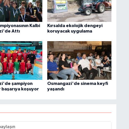
mpiyonasının Kalbi
Kırsalda ekolojik dengeyi
i'de Attı
koruyacak uygulama
i'de şampiyon
Osmangazi'de sinema keyfi
r başarıya koşuyor
yaşandı