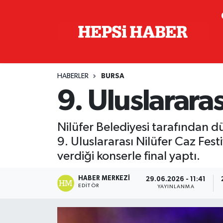
Astroloji
İstanbul Nöbetçi Eczaneler
Biyografi
İstanbul Hava Durumu
HABERLER
BURSA
Çevre
İzmir Namaz Vakitleri
9. Uluslararas
Dünya
İstanbul Trafik Yoğunluk Haritası
Nilüfer Belediyesi tarafından 
Eğitim
Süper Lig Puan Durumu ve Fikstür
9. Uluslararası Nilüfer Caz Fes
verdiği konserle final yaptı.
Ekonomi
Tüm Manşetler
HABER MERKEZI
29.06.2026 - 11:41
EDITÖR
YAYINLANMA
Genel
Son Dakika Haberleri
Gündem
Haber Arşivi