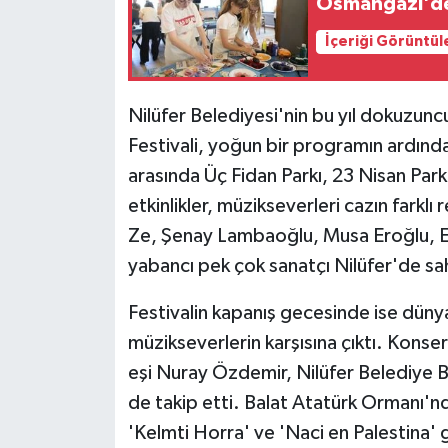
Osmangazi'de 
İçeriği Görüntül
Nilüfer Belediyesi'nin bu yıl dokuzunc
Festivali, yoğun bir programın ardında
arasında Üç Fidan Parkı, 23 Nisan Par
etkinlikler, müzikseverleri cazın farkl
Ze, Şenay Lambaoğlu, Musa Eroğlu, Em
yabancı pek çok sanatçı Nilüfer'de sa
Festivalin kapanış gecesinde ise düny
müzikseverlerin karşısına çıktı. Konse
eşi Nuray Özdemir, Nilüfer Belediye 
de takip etti. Balat Atatürk Ormanı'
'Kelmti Horra' ve 'Naci en Palestina' gi