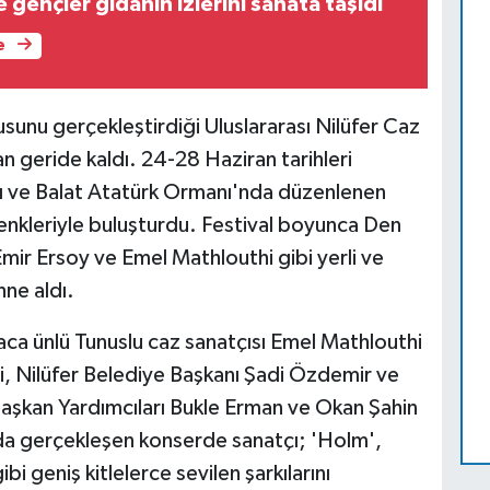
gençler gıdanın izlerini sanata taşıdı
e
usunu gerçekleştirdiği Uluslararası Nilüfer Caz
n geride kaldı. 24-28 Haziran tarihleri
kı ve Balat Atatürk Ormanı'nda düzenlenen
ı renkleriyle buluşturdu. Festival boyunca Den
ir Ersoy ve Emel Mathlouthi gibi yerli ve
hne aldı.
aca ünlü Tunuslu caz sanatçısı Emel Mathlouthi
ri, Nilüfer Belediye Başkanı Şadi Özdemir ve
Başkan Yardımcıları Bukle Erman ve Okan Şahin
nda gerçekleşen konserde sanatçı; 'Holm',
bi geniş kitlelerce sevilen şarkılarını