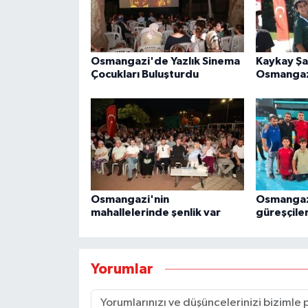
Osmangazi'de Yazlık Sinema
Kaykay Şa
Çocukları Buluşturdu
Osmangaz
Osmangazi'nin
Osmangaz
mahallelerinde şenlik var
güreşçile
Yorumlar