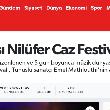
Gündem
Siyaset
Dünya
Ekonomi
Spor
M
ı Nilüfer Caz Festi
düzenlenen ve 5 gün boyunca müzik dünyası
tivali, Tunuslu sanatçı Emel Mathlouthi'ni
29.06.2026 - 11:45
1
2 DK
GÜNCELLEME
GÖSTERIM
OKUNMA SÜRESI