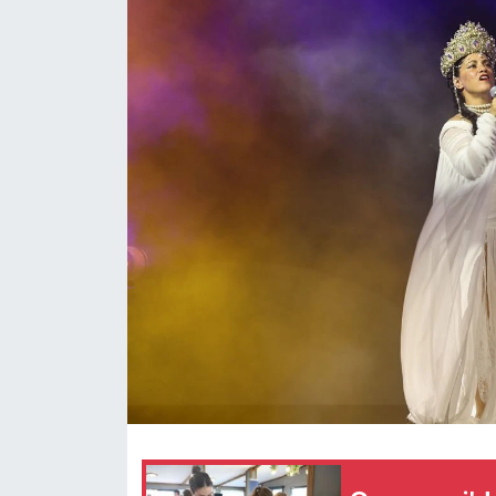
Magazin
Özel Haber
Sağlık
Siyaset
Son Dakika
Spor