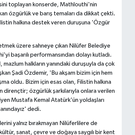
isini toplayan konserde, Mathlouthi'nin
kan özgürlük ve barış temaları da dikkat çekti.
Filistin halkına destek veren duruşuna 'Özgür
etmek üzere sahneye çıkan Nilüfer Belediye
'yi başarılı performansından dolayı kutladı.
, mazlum halkların yanındaki duruşuyla da çok
Başkan Şadi Özdemir, 'Bu akşam bizim için hem
ma oldu. Bizim için esas olan, Filistin halkına
 dirençtir; özgürlük şarkılarıyla onlara verilen
diyen Mustafa Kemal Atatürk'ün yoldaşları
yanındayız' dedi.
rini yalnız bırakmayan Nilüferlilere de
ltür, sanat, çevre ve doğaya saygılı bir kent