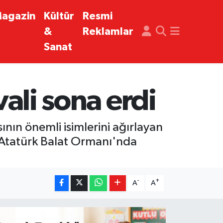
agazin
Kültür
Resmi
&
Reklamlar
Sanat
vali sona erdi
nın önemli isimlerini ağırlayan
n Atatürk Balat Ormanı'nda
-
+
A
A