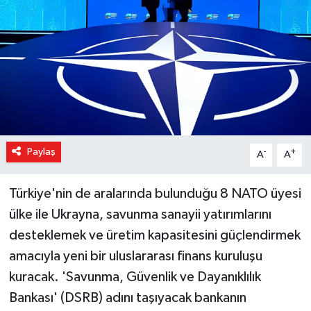
Magazin
Özel Haber
Sağlık
Siyaset
Paylaş
-
+
A
A
Son Dakika
Türkiye'nin de aralarında bulunduğu 8 NATO üyesi
Spor
ülke ile Ukrayna, savunma sanayii yatırımlarını
desteklemek ve üretim kapasitesini güçlendirmek
amacıyla yeni bir uluslararası finans kuruluşu
kuracak. 'Savunma, Güvenlik ve Dayanıklılık
Bankası' (DSRB) adını taşıyacak bankanın