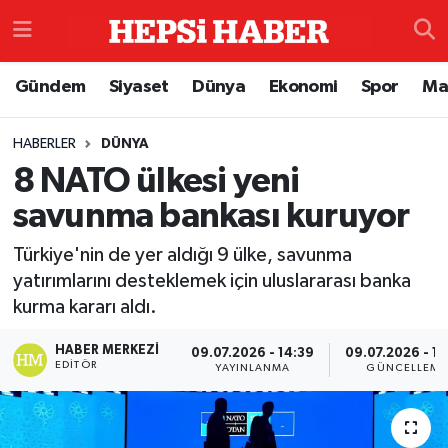
Astroloji
İstanbul Nöbetçi Eczaneler
Gündem
Siyaset
Dünya
Ekonomi
Spor
Ma
Biyografi
İstanbul Hava Durumu
HABERLER
DÜNYA
8 NATO ülkesi yeni
Çevre
İzmir Namaz Vakitleri
savunma bankası kuruyor
Dünya
İstanbul Trafik Yoğunluk Haritası
Türkiye'nin de yer aldığı 9 ülke, savunma
Eğitim
Süper Lig Puan Durumu ve Fikstür
yatırımlarını desteklemek için uluslararası banka
kurma kararı aldı.
Ekonomi
Tüm Manşetler
HABER MERKEZI
09.07.2026 - 14:39
09.07.2026 - 14
EDITÖR
YAYINLANMA
GÜNCELLEME
Genel
Son Dakika Haberleri
Gündem
Haber Arşivi