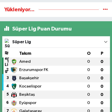
Yükleniyor...
Süper Lig Puan Durumu
Süper Lig
#
Takım
O
P
1
Amed
0
0
2
Erzurumspor FK
0
0
3
Başakşehir
0
0
4
Kocaelispor
0
0
5
Beşiktaş
0
0
6
Eyüpspor
0
0
7
Galatasaray
0
0