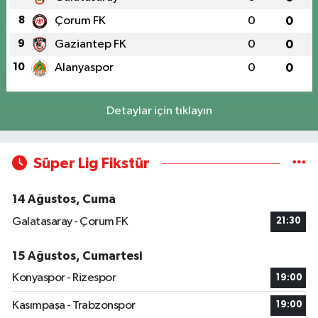
8
Çorum FK
0
0
9
Gaziantep FK
0
0
10
Alanyaspor
0
0
Detaylar için tıklayın
Süper Lig Fikstür
14 Ağustos, Cuma
Galatasaray - Çorum FK
21:30
15 Ağustos, Cumartesi
Konyaspor - Rizespor
19:00
Kasımpaşa - Trabzonspor
19:00